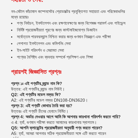
নন-মেটাল কাঁচামাল কম্পেনসেটর প্রোডাক্টের প্রযুক্তিগত সহায়তা এবং পরিষেবাগুলির
মধ্যে রয়েছেঃ
পণ্য নির্বাচন, ইনস্টলেশন এবং রক্ষণাবেক্ষণের জন্য বিশেষজ্ঞ পরামর্শ এবং গাইডেন্স
নির্দিষ্ট প্রয়োজনীয়তা পূরণের জন্য কাস্টমাইজযোগ্য ডিজাইন
সর্বোত্তম পারফরম্যান্স নিশ্চিত করার জন্য গুণমান নিয়ন্ত্রণ এবং পরীক্ষা
পেশাগত ইনস্টলেশন এবং কমিশনিং সেবা
ইন-সাইট পরিদর্শন ও মেরামত সেবা
পণ্যের বৈশিষ্ট্য এবং ব্যবহার সম্পর্কে প্রশিক্ষণ এবং শিক্ষা
প্রায়শই জিজ্ঞাসিত প্রশ্নঃ
প্রশ্ন ১ঃ এই পণ্যটির ব্র্যান্ড নাম কি?
উত্তর: এই পণ্যটির ব্র্যান্ড নাম লিউই।
Q2: এই পণ্যটির মডেল নম্বর কি?
A2: এই পণ্যটির মডেল নম্বর DN108-DN3620।
প্রশ্ন 3: এই পণ্যটি কোথায় তৈরি করা হয়?
উত্তরঃ এই পণ্যটি চীনের হেনানে নির্মিত।
প্রশ্ন 4: অর্ডার দেওয়ার আগে আমি কি আপনার কারখানা পরিদর্শন করতে পারি?
এ 4: হ্যাঁ, গুণমান পরীক্ষা করতে আমাদের কারখানায় স্বাগতম।
Q5: আপনি ক্লায়েন্টের প্রয়োজনীয়তা অনুযায়ী পণ্য করতে পারেন?
A5: হ্যাঁ, আমরা আপনার সঠিক প্রয়োজনীয়তা সঙ্গে এটি করতে পারেন