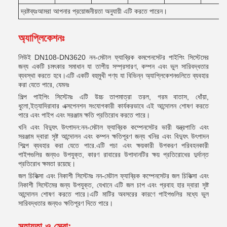
দ্রষ্টব্যঃআমরা আপনার প্রয়োজনীয়তা অনুযায়ী এটি করতে পারেন।
অ্যাপ্লিকেশনঃ
লিউই DN108-DN3620 নন-মেটাল ফ্যাব্রিক কমপেনসেটর পাইপিং সিস্টেমের
জন্য একটি চমৎকার সমাধান যা তাপীয় সম্প্রসারণ, কম্পন এবং ভুল সারিবদ্ধতার
ব্যবস্থা করতে হবে।
এটি একটি বহুমুখী পণ্য যা বিভিন্ন অ্যাপ্লিকেশনগুলিতে ব্যবহার
করা যেতে পারে, যেমনঃ
শিল্প পাইপিং সিস্টেমঃ এটি উচ্চ তাপমাত্রা তরল, গরম বাতাস, ধোঁয়া,
ধুলো,ইত্যাদিরাবার এক্সপেনশন সংযোগকারী কার্যকরভাবে এই আন্দোলন শোষণ করতে
পারে এবং পাইপ এবং সরঞ্জাম ক্ষতি প্রতিরোধ করতে পারে।
খনি এবং বিদ্যুৎ উৎপাদন:নন-মেটাল ফ্যাব্রিক কম্পেনসেটর ভারী যন্ত্রপাতি এবং
সরঞ্জাম দ্বারা সৃষ্ট আন্দোলন এবং কম্পন ক্ষতিপূরণ জন্য খনির এবং বিদ্যুৎ উৎপাদন
শিল্পে ব্যবহার করা যেতে পারে.
এটি পচা এবং ক্ষয়কারী উপকরণ পরিবহনকারী
পাইপগুলির জন্যও উপযুক্ত, কারণ রাবারের উপাদানটির ক্ষয় প্রতিরোধের দুর্দান্ত
প্রতিরোধ ক্ষমতা রয়েছে।
জল চিকিত্সা এবং নিকাশী সিস্টেমঃ নন-মেটাল ফ্যাব্রিক কম্পেনসেটর জল চিকিত্সা এবং
নিকাশী সিস্টেমের জন্য উপযুক্ত, যেখানে এটি জল চাপ এবং প্রবাহ হার দ্বারা সৃষ্ট
আন্দোলন শোষণ করতে পারে।
এটি মাটির অবসরের কারণে পাইপগুলির মধ্যে ভুল
সারিবদ্ধতার জন্যও ক্ষতিপূরণ দিতে পারে।
সহায়তা ও সেবা: