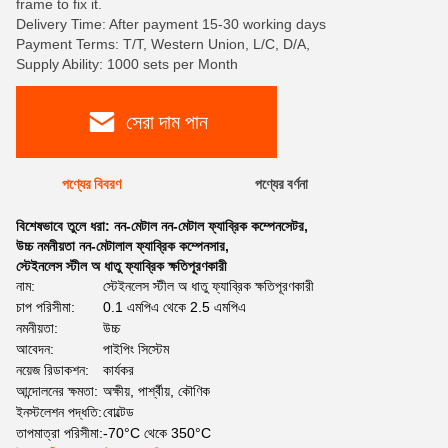
frame to fix it.
Delivery Time: After payment 15-30 working days
Payment Terms: T/T, Western Union, L/C, D/A,
Supply Ability: 1000 sets per Month
সেরা দাম পান
পণ্যের বিবরণ
পণ্যের বর্ণনা
বিশেষভাবে তুলে ধরা:
নন-মেটাল নন-মেটাল ফ্যাব্রিক কম্পেনসেটর
,
উচ্চ নমনীয়তা নন-মেটালাল ফ্যাব্রিক কম্পেনসার
,
স্টেইনলেস স্টীল অ ধাতু ফ্যাব্রিক ক্ষতিপূরণকারী
নাম:
স্টেইনলেস স্টীল অ ধাতু ফ্যাব্রিক ক্ষতিপূরণকারী
চাপ পরিসীমা:
0.1 এমপিএ থেকে 2.5 এমপিএ
নমনীয়তা:
উচ্চ
আবেদন:
পাইপিং সিস্টেম
নয়েজ রিডাকশন:
কার্যকর
আন্দোলনের ক্ষমতা:
অক্ষীয়, পার্শ্বীয়, কৌণিক
ইনস্টলেশন পদ্ধতি:
বোল্টেড
তাপমাত্রা পরিসীমা:
-70°C থেকে 350°C