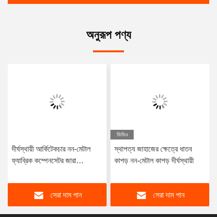
অনুরূপ পণ্য
ভিডিও
দীর্ঘস্থায়ী আর্কিটেকচার নন-মেটাল
স্থাপত্য জাহাজের ক্ষেত্রে ধাতব
ফ্যাব্রিক কম্পেনসেটর জারা
কাপড় নন-মেটাল কাপড় দীর্ঘস্থায়ী
প্রতিরোধের 10 বছরেরও বেশি সময়
ধরে পরিষেবা জীবন
সেরা দাম পান
সেরা দাম পান