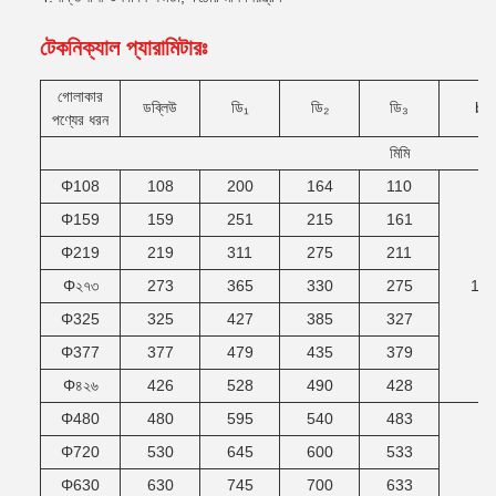
টেকনিক্যাল প্যারামিটারঃ
গোলাকার
ডব্লিউ
ডি
₁
ডি
₂
ডি
₃
b
পণ্যের ধরন
মিমি
Φ108
108
200
164
110
Φ159
159
251
215
161
Φ219
219
311
275
211
Φ২৭৩
273
365
330
275
10
Φ325
325
427
385
327
Φ377
377
479
435
379
Φ৪২৬
426
528
490
428
Φ480
480
595
540
483
Φ720
530
645
600
533
Φ630
630
745
700
633