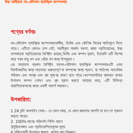
উচ্চ নমনীয়তা নন-মেটালাল ফ্যাব্রিক কম্পেনসার
পণ্যের বর্ণনাঃ
নন-মেটালাল ফ্যাব্রিক কম্পেনসার
অক্ষীয়, তির্যক এবং কৌণিক দিকের ক্ষতিপূরণ দিতে
পারে। এটিতে কোনও চাপ নেই, সরলীকৃত সমর্থন নকশা, জারা প্রতিরোধের, উচ্চ
তাপমাত্রা প্রতিরোধের বৈশিষ্ট্য রয়েছে,ডিমিং এবং কম্পন হ্রাস, ইত্যাদি এটি বিশেষ
করে গরম বায়ু নল এবং ধোঁয়া নল জন্য উপযুক্ত।
এর অন্যতম প্রধান বৈশিষ্ট্য হল
নন-মেটালাল ফ্যাব্রিক কম্পেনসার
এটি এমন
সিস্টেমগুলির জন্য অত্যন্ত গুরুত্বপূর্ণ যা কম্পনের জন্য প্রবণ, যা পাইপের অত্যধিক
পরিধান এবং অশ্রু এবং শব্দ দূষণের কারণ হতে পারে।কম্পেনসেটারে ব্যবহৃত রাবার
উপাদান কম্পন শোষণ এবং শব্দ হ্রাস করতে সাহায্য করে, এটি বিভিন্ন
অ্যাপ্লিকেশনের জন্য একটি আদর্শ সমাধান।
উপকারিতা:
1.24 ঘন্টা অনলাইন সেবা-- যে কোন সময়, যে কোন জায়গায় আপনি যা চান তা প্রদান
করতে পারেন
2. 100% মানের পরিদর্শন শিপিং আগে
3যুক্তিসঙ্গত এবং প্রতিযোগিতামূলক মূল্য
4.শক্তিশালী উৎপাদন ক্ষমতা, কঠোর মান নিয়ন্ত্রণ