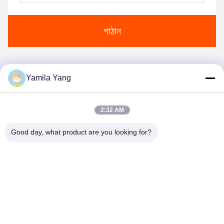
পাঠান
Yamila Yang
1
2:32 AM
Good day, what product are you looking for?
Henan Liwei Industry Co., Ltd.
liweigroup2021@163.com
86-0371-6892-1527