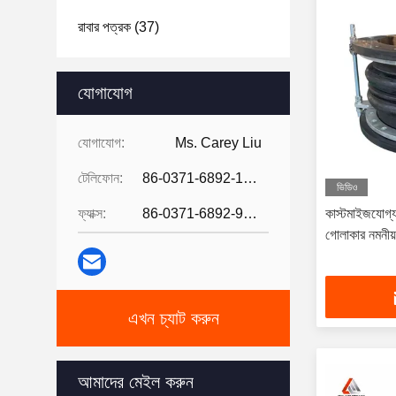
রাবার পত্রক
(37)
যোগাযোগ
যোগাযোগ:
Ms. Carey Liu
টেলিফোন:
86-0371-6892-1527
ভিডিও
ফ্যাক্স:
86-0371-6892-9024
কাস্টমাইজযোগ্য 
গোলাকার নমনীয় র
এখন চ্যাট করুন
আমাদের মেইল করুন