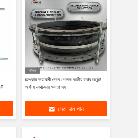
ভিডিও
চমৎকার ক্ষয়রোধী দ্বৈত গোলক নমনীয় রাবার জয়েন্ট
্ট
অক্ষীয় নড়াচড়ার ক্ষমতা সহ
সেরা দাম পান