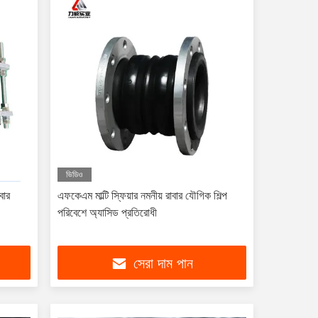
ভিডিও
ার
এফকেএম মাল্টি স্ফিয়ার নমনীয় রাবার যৌগিক শিল্প
পরিবেশে অ্যাসিড প্রতিরোধী
সেরা দাম পান