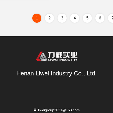
1
2
3
4
5
6
Henan Liwei Industry Co., Ltd.
liweigroup2021@163.com