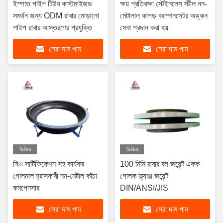
ইস্পাত পাইপ টিউব কাস্টমাইজড
ক্ষয় প্রতিরক্ষা স্টেইনলেস স্টীল নন-
সমর্থন জন্য ODM রাবার মোড়ানো
মেটালাল কাপড় কম্পেনসেটর অঙ্কন
পাইপ রাবার আস্তরণের প্রযুক্তি
সেবা প্রদান করা হয়
সেরা দাম পান
সেরা দাম পান
ভিডিও
ভিডিও
সিও সার্টিফিকেশন সহ কার্যকর
100 মিমি রাবার বল জয়েন্ট একক
গোলমাল হ্রাসকারী নন-মেটাল কাঁচা
গোলক ফ্ল্যাঞ্জ জয়েন্ট
কমপেনসার
DIN/ANSI/JIS
সেরা দাম পান
সেরা দাম পান