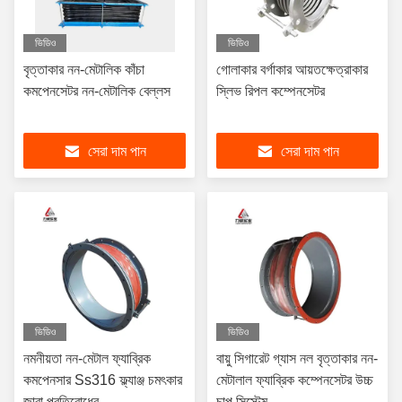
ভিডিও
ভিডিও
বৃত্তাকার নন-মেটালিক কাঁচা
গোলাকার বর্গাকার আয়তক্ষেত্রাকার
কমপেনসেটর নন-মেটালিক বেল্লস
স্লিভ রিপল কম্পেনসেটর
সেরা দাম পান
সেরা দাম পান
ভিডিও
ভিডিও
নমনীয়তা নন-মেটাল ফ্যাব্রিক
বায়ু সিগারেট গ্যাস নল বৃত্তাকার নন-
কমপেনসার Ss316 ফ্ল্যাঞ্জ চমৎকার
মেটালাল ফ্যাব্রিক কম্পেনসেটর উচ্চ
জারা প্রতিরোধের
চাপ সিস্টেম