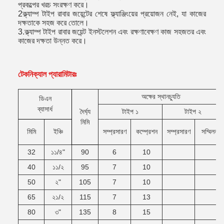
প্রকল্পের খরচ সংরক্ষণ করে।
2ক্ল্যাম্প টাইপ রাবার জয়েন্টের শেষে ফ্ল্যাঞ্জিংয়ের প্রয়োজন নেই, যা কাজের
দক্ষতাকে সহজ করে তোলে।
3.ক্ল্যাম্প টাইপ রাবার জয়েন্ট ইনস্টলেশন এবং রক্ষণাবেক্ষণ কাজ সহজতর এবং
কাজের দক্ষতা উন্নত করে।
টেকনিক্যাল প্যারামিটারঃ
অক্ষের স্থানচ্যুতি
ডিএন
ব্যাসার্ধ
দৈর্ঘ্য
টাইপ ১
টাইপ ২
মিমি
মিমি
ইঞ্চি
সম্প্রসারণ
কম্প্রেশন
সম্প্রসারণ
সম্মিলন
32
১১/৪"
90
6
10
40
১১/২
95
7
10
50
২"
105
7
10
65
২১/২
115
7
13
80
৩"
135
8
15