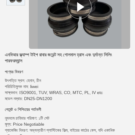
এনবিআর ক্ল্যাম্প টাইপ রাবার জয়েন্ট সহ গোলমাল হ্রাস এবং দুর্দান্ত সিলিং
পারফরম্যান্স
পণ্যের বিবরণ
উৎপত্তি স্থল: হেনান, চীন
পরিচিতিমুলক নাম: liwei
সাক্ষ্যদান: ISO9001, TUV, WRAS, CO, MTC, PL, IV etc
মডেল নম্বার: DN25-DN1200
পেমেন্ট ও শিপিংয়ের শর্তাবলী
ন্যূনতম চাহিদার পরিমাণ: ১টি সেট
মূল্য: Price Negotiable
প্যাকেজিং বিবরণ: অভ্যন্তরীণ প্লাস্টিকের ফিল্ম, বাইরের কাঠের কেস, যদি একাধিক