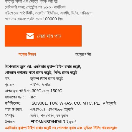
ক্ষতিপূরণকারী এক ক্ষেত্রে প্যাক করা হয়,
ডেলিভারি সময়: পেমেন্টের পর ১৫-৩০ কার্যদিবস
পরিশোধের শর্ত: টি/টি, ওয়েস্টার্ন ইউনিয়ন, এল/সি, ডি/এ, মানিগ্রাম
যোগানের ক্ষমতা: প্রতি মাসে 100000 পিস
সেরা দাম পান
পণ্যের বিবরণ
পণ্যের বর্ণনা
বিশেষভাবে তুলে ধরা:
এনবিআর ক্ল্যাম্প টাইপ রাবার জয়েন্ট
,
গোলমাল কমানোর সাথে রাবার জয়েন্ট
,
সিলিং রাবার জয়েন্ট
নাম:
ক্ল্যাম্প টাইপ রাবার জয়েন্ট
প্রয়োগ:
পাইপিং সিস্টেম
তাপমাত্রা পরিসীমা:
-30°C থেকে 150°C
সংযোগের ধরন:
বাতা
সার্টিফিকেট:
ISO9001, TUV, WRAS, CO, MTC, PL, IV ইত্যাদি
বাতা উপাদান:
এসএস৩০৪, এসএস৩১৬ ইত্যাদি
বৈশিষ্ট্য:
নমনীয়, শক শোষণ, শব্দ হ্রাস
উপাদান:
EPDM/NBR/NR/IIR ইত্যাদি
এনবিআর ক্ল্যাম্প টাইপ রাবার জয়েন্ট সহ গোলমাল হ্রাস এবং দুর্দান্ত সিলিং পারফরম্যান্স