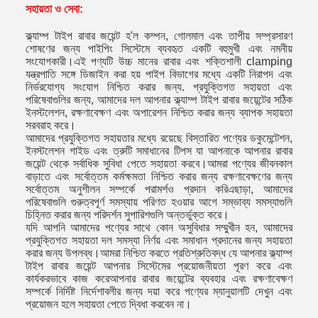
সহায়তা ও সেবা:
ক্ল্যাম্প টাইপ রাবার জয়েন্ট হ'ল কম্পন, গোলমাল এবং তাপীয় সম্প্রসারণ
শোষণের জন্য পাইপিং সিস্টেমে ব্যবহৃত একটি বহুমুখী এবং নমনীয়
সংযোগকারী।এই পণ্যটি উচ্চ মানের রাবার এবং শক্তিশালী clamping
যন্ত্রপাতি সঙ্গে ডিজাইন করা হয় পাইপ বিভাগের মধ্যে একটি নিরাপদ এবং
নির্ভরযোগ্য সংযোগ নিশ্চিত করার জন্য. প্রযুক্তিগত সহায়তা এবং
পরিষেবাগুলির জন্য, আমাদের দল আপনার ক্ল্যাম্প টাইপ রাবার জয়েন্টের সঠিক
ইনস্টলেশন, রক্ষণাবেক্ষণ এবং অপারেশন নিশ্চিত করার জন্য ব্যাপক সহায়তা
সরবরাহ করে।
আমাদের প্রযুক্তিগত সহায়তার মধ্যে রয়েছে বিস্তারিত পণ্যের ডকুমেন্টেশন,
ইনস্টলেশন গাইড এবং ত্রুটি সমাধানের টিপস যা আপনাকে আপনার রাবার
জয়েন্ট থেকে সর্বাধিক সুবিধা পেতে সহায়তা করবে।আমরা পণ্যের জীবনকাল
বাড়াতে এবং সর্বোত্তম কর্মক্ষমতা নিশ্চিত করার জন্য রক্ষণাবেক্ষণের জন্য
সর্বোত্তম অনুশীলন সম্পর্কে পরামর্শও প্রদান করিএছাড়া, আমাদের
পরিষেবাগুলি গুরুত্বপূর্ণ সমস্যায় পরিণত হওয়ার আগে সম্ভাব্য সমস্যাগুলি
চিহ্নিত করার জন্য পরিদর্শন সুপারিশগুলি অন্তর্ভুক্ত করে।
যদি আপনি আমাদের পণ্যের সাথে কোন অসুবিধার সম্মুখীন হন, আমাদের
প্রযুক্তিগত সহায়তা দল সমস্যা নির্ণয় এবং সমাধান প্রদানের জন্য সহায়তা
করার জন্য উপলব্ধ।আমরা নিশ্চিত করতে প্রতিশ্রুতিবদ্ধ যে আপনার ক্ল্যাম্প
টাইপ রাবার জয়েন্ট আপনার সিস্টেমের প্রয়োজনীয়তা পূরণ করে এবং
কার্যকরভাবে কাজ করেআপনার রাবার জয়েন্টের ব্যবহার এবং রক্ষণাবেক্ষণ
সম্পর্কে নির্দিষ্ট নির্দেশাবলীর জন্য দয়া করে পণ্যের ম্যানুয়ালটি দেখুন এবং
প্রয়োজন হলে সহায়তা পেতে দ্বিধা করবেন না।