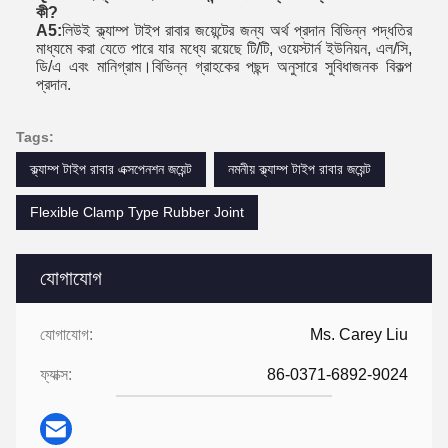
কী?
A5:
লিউই ক্ল্যাম্প টাইপ রাবার জয়েন্টের জন্য অর্থ প্রদান বিভিন্ন পদ্ধতির
মাধ্যমে করা যেতে পারে যার মধ্যে রয়েছে টি/টি, ওয়েস্টার্ন ইউনিয়ন, এল/সি,
ডি/এ এবং মানিগ্রাম।বিভিন্ন গ্রাহকের পছন্দ অনুসারে সুবিধাজনক বিকল্প
প্রদান.
Tags:
ক্ল্যাম্প টাইপ রাবার এক্সপেনশন জয়েন্ট
নমনীয় ক্ল্যাম্প টাইপ রাবার জয়েন্ট
Flexible Clamp Type Rubber Joint
যোগাযোগ
যোগাযোগ:
Ms. Carey Liu
ফ্যাক্স:
86-0371-6892-9024