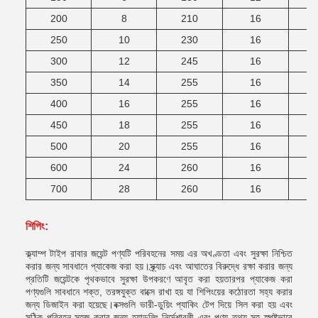
200
8
210
16
250
10
230
16
300
12
245
16
350
14
255
16
400
16
255
16
450
18
255
16
500
20
255
16
600
24
260
16
700
28
260
16
শিপিং:
ক্ল্যাম্প টাইপ রাবার জয়েন্ট পণ্যটি পরিবহনের সময় এর অখণ্ডতা এবং সুরক্ষা নিশ্চিত
করার জন্য সাবধানে প্যাকেজ করা হয়।স্ক্র্যাচ এবং আঘাতের বিরুদ্ধে রক্ষা করার জন্য
প্রতিটি জয়েন্টকে পৃথকভাবে সুরক্ষা উপকরণে আবৃত করা হয়তারপর প্যাকেজ করা
পণ্যগুলি সাবধানে শক্ত, তরঙ্গযুক্ত বাক্সে রাখা হয় যা শিপিংয়ের কঠোরতা সহ্য করার
জন্য ডিজাইন করা হয়েছে।বক্সগুলি ভারী-ডুয়িং প্যাকিং টেপ দিয়ে সিল করা হয় এবং
সঠিক পরিবহন সহজ করার জন্য হ্যান্ডলিং নির্দেশাবলী এবং পণ্য তথ্য সহ স্পষ্টভাবে