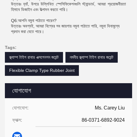
উত্তরঃ হ্যাঁ, উপরে উল্লিখিত স্পেসিফিকেশনগুলি স্ট্যান্ডার্ড, আমরা প্রয়োজনীয়তা
হিসাবে ডিজাইন এবং উত্পাদন করতে পারি।
Q6:আপনি নমুনা পাঠাতে পারেন?
উত্তরঃ অবশ্যই, আমরা বিশ্বের সব জায়গায় নমুনা পাঠাতে পারি, নমুনা বিনামূল্যে
প্রদান করা যেতে পারে।
Tags:
ক্ল্যাম্প টাইপ রাবার এক্সপেনশন জয়েন্ট
নমনীয় ক্ল্যাম্প টাইপ রাবার জয়েন্ট
Flexible Clamp Type Rubber Joint
যোগাযোগ
যোগাযোগ:
Ms. Carey Liu
ফ্যাক্স:
86-0371-6892-9024