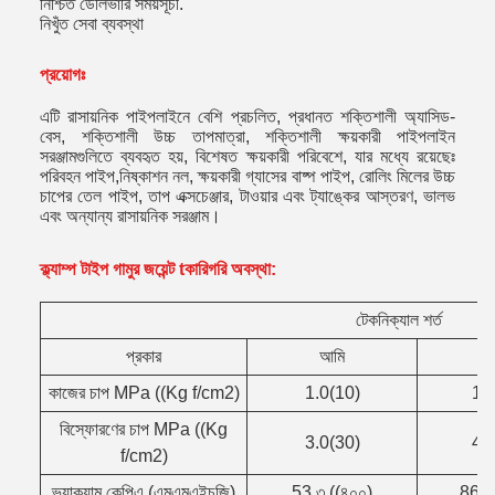
নিশ্চিত ডেলিভারি সময়সূচী.
নিখুঁত সেবা ব্যবস্থা
প্রয়োগঃ
এটি রাসায়নিক পাইপলাইনে বেশি প্রচলিত, প্রধানত শক্তিশালী অ্যাসিড-
বেস, শক্তিশালী উচ্চ তাপমাত্রা, শক্তিশালী ক্ষয়কারী পাইপলাইন
সরঞ্জামগুলিতে ব্যবহৃত হয়, বিশেষত ক্ষয়কারী পরিবেশে, যার মধ্যে রয়েছেঃ
পরিবহন পাইপ,নিষ্কাশন নল, ক্ষয়কারী গ্যাসের বাষ্প পাইপ, রোলিং মিলের উচ্চ
চাপের তেল পাইপ, তাপ এক্সচেঞ্জার, টাওয়ার এবং ট্যাঙ্কের আস্তরণ, ভালভ
এবং অন্যান্য রাসায়নিক সরঞ্জাম।
ক্ল্যাম্প টাইপ গামুর জয়েন্ট t
কারিগরি অবস্থা:
টেকনিক্যাল
শর্ত
প্রকার
আমি
কাজের চাপ MPa ((Kg f/cm2)
1.0(10)
1.6
বিস্ফোরণের চাপ MPa ((Kg
3.0(30)
4.৮
f/cm2)
ভ্যাকুয়াম কেপিএ (এমএমএইচজি)
53.৩ ((৪০০)
86.7