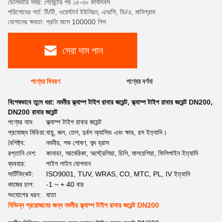
ডেলিভারি সময়: পেমেন্টের পর ১৫-৩০ কার্যদিবস
পরিশোধের শর্ত: টি/টি, ওয়েস্টার্ন ইউনিয়ন, এল/সি, ডি/এ, মানিগ্রাম
যোগানের ক্ষমতা: প্রতি মাসে 100000 পিস
সেরা দাম পান
পণ্যের বিবরণ
পণ্যের বর্ণনা
বিশেষভাবে তুলে ধরা:
নমনীয় ক্ল্যাম্প টাইপ রাবার জয়েন্ট
,
ক্ল্যাম্প টাইপ রাবার জয়েন্ট DN200
,
DN200 রাবার জয়েন্ট
পণ্যের নাম:
ক্ল্যাম্প টাইপ রাবার জয়েন্ট
প্রযোজ্য মিডিয়া:
বায়ু, জল, তেল, দুর্বল অ্যাসিড এবং ক্ষার, রস ইত্যাদি।
বৈশিষ্ট্য:
নমনীয়, শক শোষণ, শব্দ হ্রাস
রপ্তানি দেশ:
কানাডা, আমেরিকা, অস্ট্রেলিয়া, চিলি, মালয়েশিয়া, ফিলিপাইন ইত্যাদি
ব্যবহার:
পাইপ লাইন যোগদান
সার্টিফিকেট:
ISO9001, TUV, WRAS, CO, MTC, PL, IV ইত্যাদি
কাজের চাপ:
-1 ~ + 40 বার
সংযোগের ধরন:
বাতা
বিভিন্ন প্রয়োজনের জন্য নমনীয় ক্ল্যাম্প টাইপ রাবার জয়েন্ট DN200