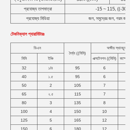
প্রযোজ্য তাপমাত্রা
-15 ~ 115, ((-30 ~
প্রযোজ্য মিডিয়া
জল, সমুদ্রের জল, গরম জল, ত
টেকনিক্যাল প্যারামিটারঃ
ডিএন
অক্ষীয় স্থানচ্যুতি
দৈর্ঘ্য ((মিমি)
মিমি
ইঞ্চি
এক্সটেনশন ((মিমি)
কম্প্রে
32
১/৪
95
6
40
১.৫
95
6
50
2
105
7
65
২.৫
115
7
80
3
135
8
100
4
150
10
125
5
165
12
150
6
180
12