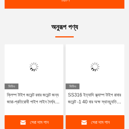
অনুরূপ পণ্য
ভিডিও
ভিডিও
ক্লিম্প টাইপ জয়েন্ট রবার জয়েন্ট জন্য
SS316 ইত্যাদি ক্ল্যাম্প টাইপ রাবার
জারা-প্রতিরোধী পাইপ লাইন দৈর্ঘ্য
জয়েন্ট -1 40 বার অক্ষ স্থানচ্যুতি
কাস্টমাইজযোগ্য
রেডিয়াল স্থানচ্যুতি TYPE 2
সেরা দাম পান
সেরা দাম পান