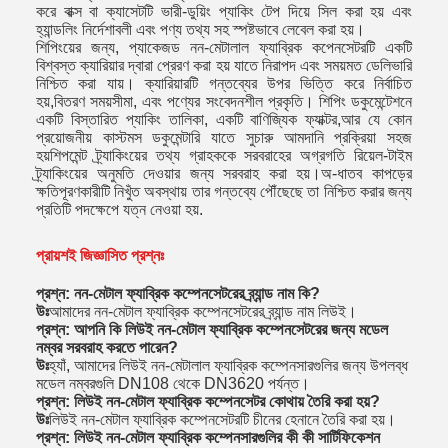
করে বাক্স বা ক্যাসেটটি ভারী-ডুয়িং প্যাকিং টেপ দিয়ে সিল করা হয় এবং
হ্যান্ডলিং নির্দেশাবলী এবং পণ্য তথ্য সহ স্পষ্টভাবে লেবেল করা হয়।
শিপিংয়ের জন্য, প্যাকেজড নন-মেটালাল ফ্যাব্রিক কপেনসেটরটি একটি
বিশ্বস্ত ক্যারিয়ার দ্বারা প্রেরণ করা হয় যাতে নিরাপদ এবং সময়মত ডেলিভারি
নিশ্চিত করা যায়। ক্যারিয়ারটি গন্তব্যের উপর ভিত্তি করে নির্বাচিত
হয়,বিতরণ সময়সীমা, এবং পণ্যের সংবেদনশীল প্রকৃতি। শিপিং ডকুমেন্টেশনে
একটি বিস্তারিত প্যাকিং তালিকা, একটি বাণিজ্যিক ফ্যাক্টর,আর যে কোন
প্রয়োজনীয় কাস্টমস ডকুমেন্টারি যাতে সুচারু আমদানি প্রক্রিয়া সহজ
হয়শিপমেন্ট ট্র্যাকিংয়ের তথ্য গ্রাহককে সরবরাহের অগ্রগতি রিয়েল-টাইম
ট্র্যাকিংয়ের অনুমতি দেওয়ার জন্য সরবরাহ করা হয়।অ-ধাতব কাপড়ের
ক্ষতিপূরণকারীটি নিখুঁত অবস্থায় তার গন্তব্যে পৌঁছেছে তা নিশ্চিত করার জন্য
প্রতিটি পদক্ষেপে যত্ন নেওয়া হয়.
প্রায়শই জিজ্ঞাসিত প্রশ্নঃ
প্রশ্ন: নন-মেটাল ফ্যাব্রিক কম্পেনসেটরের ব্র্যান্ড নাম কি?
উঃ
আমাদের নন-মেটাল ফ্যাব্রিক কম্পেনসেটরের ব্র্যান্ড নাম লিউই।
প্রশ্ন: আপনি কি লিউই নন-মেটাল ফ্যাব্রিক কম্পেনসেটরের জন্য মডেল
নম্বর সরবরাহ করতে পারেন?
উঃ
হ্যাঁ, আমাদের লিউই নন-মেটালাল ফ্যাব্রিক কম্পেনসারগুলির জন্য উপলব্ধ
মডেল নম্বরগুলি DN108 থেকে DN3620 পর্যন্ত।
প্রশ্ন: লিউই নন-মেটাল ফ্যাব্রিক কম্পেনসেটর কোথায় তৈরি করা হয়?
উঃ
লিউই নন-মেটাল ফ্যাব্রিক কম্পেনসেটরটি চীনের হেনানে তৈরি করা হয়।
প্রশ্ন: লিউই নন-মেটাল ফ্যাব্রিক কম্পেনসারগুলির কী কী সার্টিফিকেশন