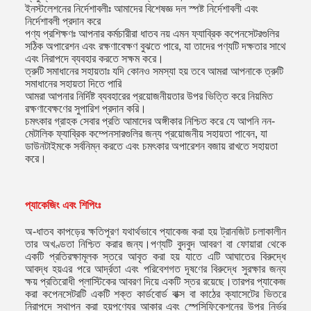
ইনস্টলেশনের নির্দেশাবলীঃ আমাদের বিশেষজ্ঞ দল স্পষ্ট নির্দেশাবলী এবং
নির্দেশাবলী প্রদান করে
পণ্য প্রশিক্ষণঃ আপনার কর্মচারীরা ধাতব নয় এমন ফ্যাব্রিক কপেনসেটরগুলির
সঠিক অপারেশন এবং রক্ষণাবেক্ষণ বুঝতে পারে, যা তাদের পণ্যটি দক্ষতার সাথে
এবং নিরাপদে ব্যবহার করতে সক্ষম করে।
ত্রুটি সমাধানের সহায়তাঃ যদি কোনও সমস্যা হয় তবে আমরা আপনাকে ত্রুটি
সমাধানের সহায়তা দিতে পারি
আমরা আপনার নির্দিষ্ট ব্যবহারের প্রয়োজনীয়তার উপর ভিত্তি করে নিয়মিত
রক্ষণাবেক্ষণের সুপারিশ প্রদান করি।
চমৎকার গ্রাহক সেবার প্রতি আমাদের অঙ্গীকার নিশ্চিত করে যে আপনি নন-
মেটালিক ফ্যাব্রিক কম্পেনসারগুলির জন্য প্রয়োজনীয় সহায়তা পাবেন, যা
ডাউনটাইমকে সর্বনিম্ন করতে এবং চমৎকার অপারেশন বজায় রাখতে সহায়তা
করে।
প্যাকেজিং এবং শিপিংঃ
অ-ধাতব কাপড়ের ক্ষতিপূরণ যথার্থভাবে প্যাকেজ করা হয় ট্রানজিট চলাকালীন
তার অখণ্ডতা নিশ্চিত করার জন্য।পণ্যটি বুদবুদ আবরণ বা ফোয়ারা থেকে
একটি প্রতিরক্ষামূলক স্তরে আবৃত করা হয় যাতে এটি আঘাতের বিরুদ্ধে
আবদ্ধ হয়এর পরে আর্দ্রতা এবং পরিবেশগত দূষণের বিরুদ্ধে সুরক্ষার জন্য
ক্ষয় প্রতিরোধী প্লাস্টিকের আবরণ দিয়ে একটি স্তর রয়েছে।তারপর প্যাকেজ
করা কপেনসেটরটি একটি শক্ত কার্ডবোর্ড বাক্স বা কাঠের ক্যাসেটের ভিতরে
নিরাপদে স্থাপন করা হয়পণ্যের আকার এবং স্পেসিফিকেশনের উপর নির্ভর