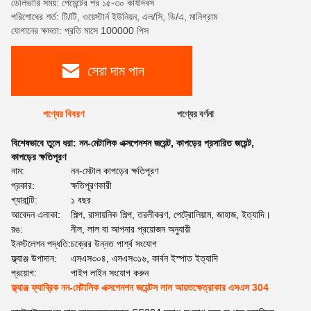
ডেলিভারি সময়: পেমেন্টের পর ১৫-৩০ কার্যদিবস
পরিশোধের শর্ত: টি/টি, ওয়েস্টার্ন ইউনিয়ন, এল/সি, ডি/এ, মানিগ্রাম
যোগানের ক্ষমতা: প্রতি মাসে 100000 পিস
সেরা দাম পান
পণ্যের বিবরণ
পণ্যের বর্ণনা
বিশেষভাবে তুলে ধরা:
নন-মেটালিক এক্সপেনশন জয়েন্ট
,
কাপড়ের প্রসারিত জয়েন্ট
,
কাপড়ের ক্ষতিপূরণ
নাম:
নন-মেটাল কাপড়ের ক্ষতিপূরণ
প্রকার:
ক্ষতিপূরণকারী
গ্যারান্টি:
১ বছর
আবেদন এলাকা:
শিল্প, রাসায়নিক শিল্প, তরলীকরণ, পেট্রোলিয়াম, জাহাজ, ইত্যাদি।
রঙ:
নীল, লাল বা আপনার প্রয়োজন অনুযায়ী
ইনস্টলেশন পদ্ধতি:
চক্রের উন্নত পার্শ্ব সংযোগ
ফ্ল্যাঞ্জ উপাদান:
এসএস৩০৪, এসএস৩১৬, কার্বন ইস্পাত ইত্যাদি
প্রয়োগ:
পাইপ লাইন সংযোগ করুন
ফ্ল্যাঞ্জ ফ্যাব্রিক নন-মেটালিক এক্সপেনশন জয়েন্টস লাল আয়তক্ষেত্রাকার এসএস 304