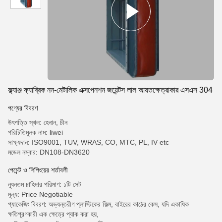
ফ্ল্যাঞ্জ ফ্যাব্রিক নন-মেটালিক এক্সপেনশন জয়েন্টস লাল আয়তক্ষেত্রাকার এসএস 304
পণ্যের বিবরণ
উৎপত্তি স্থল: হেনান, চীন
পরিচিতিমুলক নাম: liwei
সাক্ষ্যদান: ISO9001, TUV, WRAS, CO, MTC, PL, IV etc
মডেল নম্বার: DN108-DN3620
পেমেন্ট ও শিপিংয়ের শর্তাবলী
ন্যূনতম চাহিদার পরিমাণ: ১টি সেট
মূল্য: Price Negotiable
প্যাকেজিং বিবরণ: অভ্যন্তরীণ প্লাস্টিকের ফিল্ম, বাইরের কাঠের কেস, যদি একাধিক
ক্ষতিপূরণকারী এক ক্ষেত্রে প্যাক করা হয়,