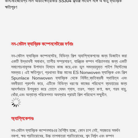
কাস্টমাইজযোগ্য লাল আয়তক্ষেত্রাকার SS304 ফ্ল্যাঞ্জ সংযোগ সঙ্গে অ ধাতু ফ্যাব্রিক
ক্ষতিপূরণ
নন-মেটাল ফ্যাব্রিক কম্পেনসেটরের বর্ণনাঃ
নন-মেটাল ফ্যাব্রিক কম্পেনসেটর, বিভিন্ন শিল্প অ্যাপ্লিকেশনের জন্য ডিজাইন করা
একটি উদ্ভাবনী সমাধান, তাপীয় সম্প্রসারণ, যান্ত্রিক কম্পন পরিচালনার জন্য একটি
সমালোচনামূলক উপাদান হিসাবে কাজ করে,এবং ভুল সমন্বয়যুক্ত পাইপ সিস্টেমের
সমন্বয়। এই ক্ষতিপূরণ, প্রধানত উচ্চ মানের ES Nonwoven ফ্যাব্রিক এবং শিল্প
Spunlace Nonwoven ফ্যাব্রিক থেকে নির্মিত,ব্যতিক্রমী স্থায়িত্ব এবং
নমনীয়তা প্রদর্শন করে, এটিকে বিভিন্ন ধরণের কাজের পরিবেশে ব্যবহারের জন্য
আদর্শভাবে উপযুক্ত করে তোলে যেমন গ্যাস, তরল, শক্ত কণা, জল, গরম বায়ু,
ধোঁয়া,এবং অন্যান্য পরিবেশগত অবস্থার প্রায়ই শিল্প পরিবেশে সম্মুখীন.
অ্যাপ্লিকেশনঃ
নন-মেটাল ফ্যাব্রিক কম্পেনসার
এর বৈশিষ্ট্য হচ্ছে, কোন চাপ নেই, সহজতর সমর্থন
নকশা, ক্ষয় প্রতিরোধের, উচ্চ তাপমাত্রা প্রতিরোধের, শব্দ নির্মূল এবং কম্পন