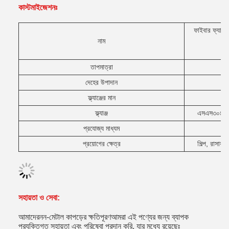
কাস্টমাইজেশনঃ
ফাইবার ফ্যাব্র
নাম
তাপমাত্রা
দেহের উপাদান
ফ্ল্যাঞ্জের মান
D
ফ্ল্যাঞ্জ
এসএস৩০৪, এস
প্রযোজ্য মাধ্যম
প্রয়োগের ক্ষেত্র
শিল্প, রাসায়
সহায়তা ও সেবা:
আমাদের
নন-মেটাল কাপড়ের ক্ষতিপূরণ
আমরা এই পণ্যের জন্য ব্যাপক
প্রযুক্তিগত সহায়তা এবং পরিষেবা প্রদান করি, যার মধ্যে রয়েছেঃ