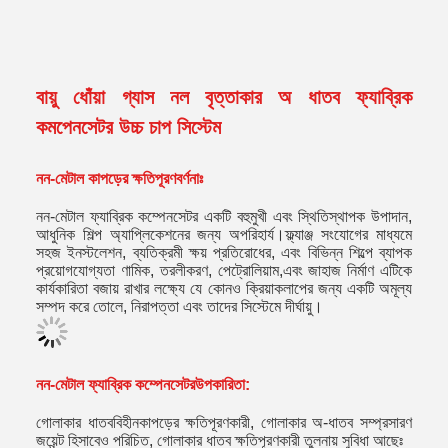
বায়ু ধোঁয়া গ্যাস নল বৃত্তাকার অ ধাতব ফ্যাব্রিক
কমপেনসেটর উচ্চ চাপ সিস্টেম
নন-মেটাল কাপড়ের ক্ষতিপূরণ
বর্ণনাঃ
নন-মেটাল ফ্যাব্রিক কম্পেনসেটর একটি বহুমুখী এবং স্থিতিস্থাপক উপাদান,
আধুনিক শিল্প অ্যাপ্লিকেশনের জন্য অপরিহার্য।ফ্ল্যাঞ্জ সংযোগের মাধ্যমে
সহজ ইনস্টলেশন, ব্যতিক্রমী ক্ষয় প্রতিরোধের, এবং বিভিন্ন শিল্পে ব্যাপক
প্রয়োগযোগ্যতা ণামিক, তরলীকরণ, পেট্রোলিয়াম,এবং জাহাজ নির্মাণ এটিকে
কার্যকারিতা বজায় রাখার লক্ষ্যে যে কোনও ক্রিয়াকলাপের জন্য একটি অমূল্য
সম্পদ করে তোলে, নিরাপত্তা এবং তাদের সিস্টেমে দীর্ঘায়ু।
নন-মেটাল ফ্যাব্রিক কম্পেনসেটর
উপকারিতা:
গোলাকার ধাতববিহীন
কাপড়ের ক্ষতিপূরণকারী
, গোলাকার অ-ধাতব সম্প্রসারণ
জয়েন্ট হিসাবেও পরিচিত, গোলাকার ধাতব ক্ষতিপূরণকারী তুলনায় সুবিধা আছেঃ