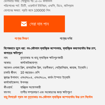
ডেলিভারি সময়: পেমেন্টের পর ১৫-৩০ কার্যদিবস
পরিশোধের শর্ত: টি/টি, ওয়েস্টার্ন ইউনিয়ন, এল/সি, ডি/এ, মানিগ্রাম
যোগানের ক্ষমতা: প্রতি মাসে 100000 পিস
সেরা দাম পান
পণ্যের বিবরণ
পণ্যের বর্ণনা
বিশেষভাবে তুলে ধরা:
নন-মেটালাল ফ্যাব্রিক কম্পেনসার
,
ফ্যাব্রিক কমপেনসেটর উচ্চ চাপ
,
কাপড়ের ক্ষতিপূরণ
নাম:
বৃত্তাকার অ ধাতু ফ্যাব্রিক ক্ষতিপূরণকারী
আকার:
কাস্টমাইজযোগ্য
আবেদন এলাকা:
শিল্প, রাসায়নিক শিল্প, তরলীকরণ, পেট্রোলিয়াম, জাহাজ, ইত্যাদি।
চাকরি জীবন:
10 বছরেরও বেশি
ফ্ল্যাঞ্জ উপাদান:
এসএস৩০৪, এসএস৩১৬, কার্বন ইস্পাত ইত্যাদি
কাস্টমাইজেশন:
উপলব্ধ
কীওয়ার্ড:
যান্ত্রিক সংযোগকারী
ফাংশন:
তাপীয় সম্প্রসারণ এবং সংকোচনের জন্য ক্ষতিপূরণ
বায়ু সিগারেট গ্যাস নল বৃত্তাকার নন-মেটালাল ফ্যাব্রিক কম্পেনসেটর উচ্চ চাপ সিস্টেম