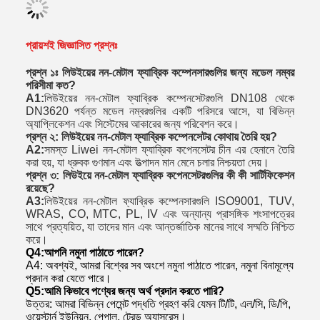
প্রায়শই জিজ্ঞাসিত প্রশ্নঃ
প্রশ্ন ১ঃ লিউইয়ের নন-মেটাল ফ্যাব্রিক কম্পেনসারগুলির জন্য মডেল নম্বর
পরিসীমা কত?
A1:
লিউইয়ের নন-মেটাল ফ্যাব্রিক কম্পেনসেটরগুলি DN108 থেকে
DN3620 পর্যন্ত মডেল নম্বরগুলির একটি পরিসরে আসে, যা বিভিন্ন
অ্যাপ্লিকেশন এবং সিস্টেমের আকারের জন্য পরিবেশন করে।
প্রশ্ন ২: লিউইয়ের নন-মেটাল ফ্যাব্রিক কম্পেনসেটর কোথায় তৈরি হয়?
A2:
সমস্ত Liwei নন-মেটাল ফ্যাব্রিক কপেনসেটর চীন এর হেনানে তৈরি
করা হয়, যা ধ্রুবক গুণমান এবং উত্পাদন মান মেনে চলার নিশ্চয়তা দেয়।
প্রশ্ন ৩: লিউইয়ে নন-মেটাল ফ্যাব্রিক কপেনসেটরগুলির কী কী সার্টিফিকেশন
রয়েছে?
A3:
লিউইয়ের নন-মেটাল ফ্যাব্রিক কম্পেনসারগুলি ISO9001, TUV,
WRAS, CO, MTC, PL, IV এবং অন্যান্য প্রাসঙ্গিক শংসাপত্রের
সাথে প্রত্যয়িত, যা তাদের মান এবং আন্তর্জাতিক মানের সাথে সম্মতি নিশ্চিত
করে।
Q
4
:আপনি নমুনা পাঠাতে পারেন?
A4: অবশ্যই, আমরা বিশ্বের সব অংশে নমুনা পাঠাতে পারেন, নমুনা বিনামূল্যে
প্রদান করা যেতে পারে।
Q
5
:আমি কিভাবে পণ্যের জন্য অর্থ প্রদান করতে পারি?
উত্তর: আমরা বিভিন্ন পেমেন্ট পদ্ধতি গ্রহণ করি যেমন টি/টি, এল/সি, ডি/পি,
ওয়েস্টার্ন ইউনিয়ন, পেপাল, ট্রেড অ্যাসুরেন্স।