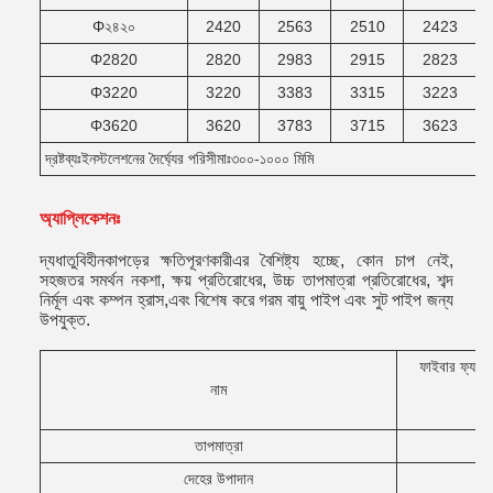
Φ২৪২০
2420
2563
2510
2423
Φ2820
2820
2983
2915
2823
Φ3220
3220
3383
3315
3223
Φ3620
3620
3783
3715
3623
দ্রষ্টব্যঃইনস্টলেশনের দৈর্ঘ্যের পরিসীমাঃ৩০০-১০০০ মিমি
অ্যাপ্লিকেশনঃ
দ্য
ধাতুবিহীন
কাপড়ের ক্ষতিপূরণকারী
এর বৈশিষ্ট্য হচ্ছে, কোন চাপ নেই,
সহজতর সমর্থন নকশা, ক্ষয় প্রতিরোধের, উচ্চ তাপমাত্রা প্রতিরোধের, শব্দ
নির্মূল এবং কম্পন হ্রাস,এবং বিশেষ করে গরম বায়ু পাইপ এবং সুট পাইপ জন্য
উপযুক্ত.
ফাইবার ফ্যাব্র
নাম
তাপমাত্রা
দেহের উপাদান