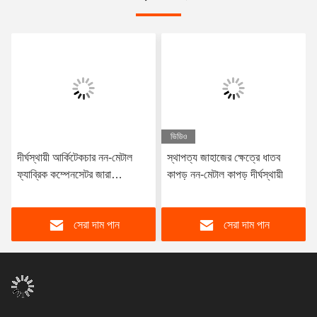
ভিডিও
দীর্ঘস্থায়ী আর্কিটেকচার নন-মেটাল
স্থাপত্য জাহাজের ক্ষেত্রে ধাতব
ফ্যাব্রিক কম্পেনসেটর জারা
কাপড় নন-মেটাল কাপড় দীর্ঘস্থায়ী
প্রতিরোধের 10 বছরেরও বেশি সময়
ধরে পরিষেবা জীবন
সেরা দাম পান
সেরা দাম পান