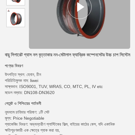
বায়ু সিগারেট গ্যাস নল বৃত্তাকার নন-মেটালাল ফ্যাব্রিক কম্পেনসেটর উচ্চ চাপ সিস্টেম
পণ্যের বিবরণ
উৎপত্তি স্থল: হেনান, চীন
পরিচিতিমুলক নাম: liwei
সাক্ষ্যদান: ISO9001, TUV, WRAS, CO, MTC, PL, IV etc
মডেল নম্বার: DN108-DN3620
পেমেন্ট ও শিপিংয়ের শর্তাবলী
ন্যূনতম চাহিদার পরিমাণ: ১টি সেট
মূল্য: Price Negotiable
প্যাকেজিং বিবরণ: অভ্যন্তরীণ প্লাস্টিকের ফিল্ম, বাইরের কাঠের কেস, যদি একাধিক
ক্ষতিপূরণকারী এক ক্ষেত্রে প্যাক করা হয়,