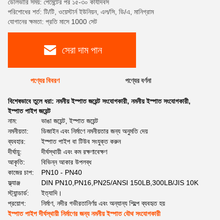
ডেলিভারি সময়: পেমেন্টের পর ১৫-৩০ কার্যদিবস
পরিশোধের শর্ত: টি/টি, ওয়েস্টার্ন ইউনিয়ন, এল/সি, ডি/এ, মানিগ্রাম
যোগানের ক্ষমতা: প্রতি মাসে 1000 সেট
সেরা দাম পান
পণ্যের বিবরণ
পণ্যের বর্ণনা
বিশেষভাবে তুলে ধরা:
নমনীয় ইস্পাত জয়েন্ট সংযোগকারী
,
নমনীয় ইস্পাত সংযোগকারী
,
ইস্পাত পাইপ জয়েন্ট
নাম:
ভাঙা জয়েন্ট, ইস্পাত জয়েন্ট
নমনীয়তা:
ডিজাইন এবং নির্মাণে নমনীয়তার জন্য অনুমতি দেয়
ব্যবহার:
ইস্পাত পাইপ বা টিউব সংযুক্ত করুন
দীর্ঘায়ু:
দীর্ঘস্থায়ী এবং কম রক্ষণাবেক্ষণ
আকৃতি:
বিভিন্ন আকার উপলব্ধ
কাজের চাপ:
PN10 - PN40
ফ্ল্যাঞ্জ
DIN PN10,PN16,PN25/ANSI 150LB,300LB/JIS 10K
স্ট্যান্ডার্ড:
ইত্যাদি।
প্রয়োগ:
নির্মাণ, নদীর গভীরতানির্ণয় এবং অন্যান্য শিল্পে ব্যবহৃত হয়
ইস্পাত পাইপ দীর্ঘস্থায়ী নির্মাণের জন্য নমনীয় ইস্পাত যৌথ সংযোগকারী