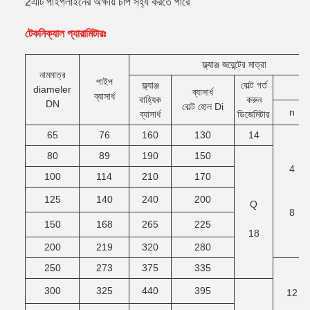
2এটি পাইপলাইনের অক্ষীয় চাপ সহ্য করতে পারে
টেকনিক্যাল প্যারামিটারঃ
ফ্ল্যাঞ্জ জয়েন্টের মাত্রা
নামমাত্র
পাইপ
ফ্ল্যাঞ্জ
বোল্ট গর্ত
বোল্
diameler
ব্যাসার্ধ
ব্যাসার্ধ
বাহ্যিক
করুন
DN
বোল্ট হোল Di
n
ব্যাসার্ধ
ডিজেমিটার
65
76
160
130
14
80
89
190
150
4
100
114
210
170
125
140
240
200
Q
8
150
168
265
225
18
200
219
320
280
250
273
375
335
300
325
440
395
12