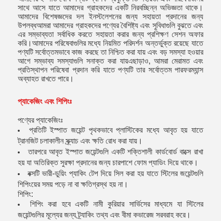
সাথে আসে যাতে আমাদের গ্রাহকদের একটি নিরবচ্ছিন্ন অভিজ্ঞতা থাকে।
আমাদের বিশেষজ্ঞদের দল ইনস্টলেশনের জন্য সহায়তা প্রদানের জন্য
উপলব্ধআমরা আমাদের গ্রাহকদের পণ্যের বৈশিষ্ট্য এবং সুবিধাগুলি বুঝতে এবং
এর সম্ভাব্যতা সর্বাধিক করতে সহায়তা করার জন্য প্রশিক্ষণ সেশন অফার
করি।আমাদের পরিষেবাগুলির মধ্যে নিয়মিত পরিদর্শন অন্তর্ভুক্ত রয়েছে যাতে
পণ্যটি সর্বোত্তমভাবে কাজ করছে তা নিশ্চিত করা যায় এবং বড় সমস্যা হওয়ার
আগে সম্ভাব্য সমস্যাগুলি সনাক্ত করা যায়এছাড়াও, আমরা মেরামত এবং
প্রতিস্থাপন পরিষেবা প্রদান করি যাতে পণ্যটি তার সর্বোত্তম পারফরম্যান্স
অব্যাহত রাখতে পারে।
প্যাকেজিং এবং শিপিংঃ
পণ্যের প্যাকেজিংঃ
প্রতিটি ইস্পাত জয়েন্ট পৃথকভাবে প্লাস্টিকের মধ্যে আবৃত হয় যাতে
ট্রানজিট চলাকালীন স্ক্র্যাচ এবং ক্ষতি রোধ করা যায়।
তারপরে আবৃত ইস্পাত জয়েন্টগুলি একটি শক্তিশালী কার্ডবোর্ড বাক্সে রাখা
হয় যা অতিরিক্ত সুরক্ষা প্রদানের জন্য চারপাশে ফোম প্যাডিং দিয়ে থাকে।
বক্সটি ভারী-ডুয়িং প্যাকিং টেপ দিয়ে সিল করা হয় যাতে স্টিলের জয়েন্টগুলি
শিপিংয়ের সময় পড়ে না বা ক্ষতিগ্রস্থ হয় না।
শিপিং:
শিপিং করা হবে একটি নামী কুরিয়ার সার্ভিসের মাধ্যমে যা স্টিলের
জয়েন্টগুলির মূল্যের জন্য ট্র্যাকিং তথ্য এবং বীমা কভারেজ সরবরাহ করে।