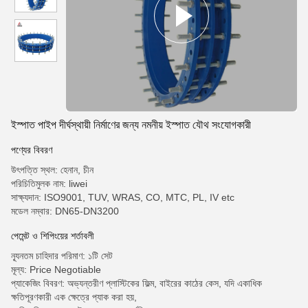
ইস্পাত পাইপ দীর্ঘস্থায়ী নির্মাণের জন্য নমনীয় ইস্পাত যৌথ সংযোগকারী
পণ্যের বিবরণ
উৎপত্তি স্থল: হেনান, চীন
পরিচিতিমুলক নাম: liwei
সাক্ষ্যদান: ISO9001, TUV, WRAS, CO, MTC, PL, IV etc
মডেল নম্বার: DN65-DN3200
পেমেন্ট ও শিপিংয়ের শর্তাবলী
ন্যূনতম চাহিদার পরিমাণ: ১টি সেট
মূল্য: Price Negotiable
প্যাকেজিং বিবরণ: অভ্যন্তরীণ প্লাস্টিকের ফিল্ম, বাইরের কাঠের কেস, যদি একাধিক
ক্ষতিপূরণকারী এক ক্ষেত্রে প্যাক করা হয়,