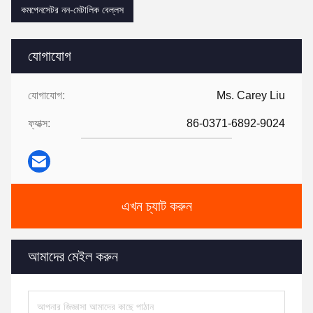
কমপেনসেটর নন-মেটালিক বেল্লস
যোগাযোগ
যোগাযোগ:
Ms. Carey Liu
ফ্যাক্স:
86-0371-6892-9024
এখন চ্যাট করুন
আমাদের মেইল করুন