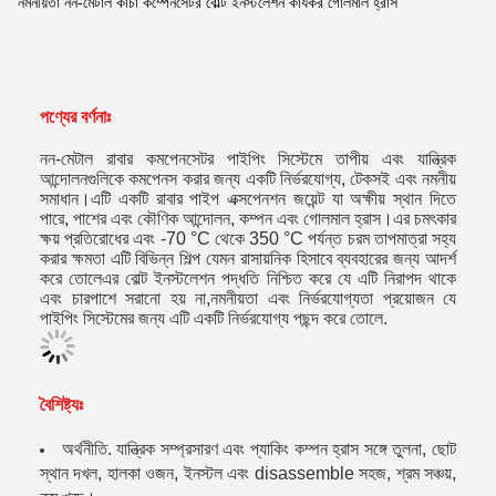
নমনীয়তা নন-মেটাল কাঁচা কম্পেনসেটর বোল্ট ইনস্টলেশন কার্যকর গোলমাল হ্রাস
পণ্যের বর্ণনাঃ
নন-মেটাল রাবার কমপেনসেটর পাইপিং সিস্টেমে তাপীয় এবং যান্ত্রিক
আন্দোলনগুলিকে কমপেনস করার জন্য একটি নির্ভরযোগ্য, টেকসই এবং নমনীয়
সমাধান।এটি একটি রাবার পাইপ এক্সপেনশন জয়েন্ট যা অক্ষীয় স্থান দিতে
পারে, পাশের এবং কৌণিক আন্দোলন, কম্পন এবং গোলমাল হ্রাস।এর চমৎকার
ক্ষয় প্রতিরোধের এবং -70 °C থেকে 350 °C পর্যন্ত চরম তাপমাত্রা সহ্য
করার ক্ষমতা এটি বিভিন্ন শিল্প যেমন রাসায়নিক হিসাবে ব্যবহারের জন্য আদর্শ
করে তোলেএর বোল্ট ইনস্টলেশন পদ্ধতি নিশ্চিত করে যে এটি নিরাপদ থাকে
এবং চারপাশে সরানো হয় না,নমনীয়তা এবং নির্ভরযোগ্যতা প্রয়োজন যে
পাইপিং সিস্টেমের জন্য এটি একটি নির্ভরযোগ্য পছন্দ করে তোলে.
বৈশিষ্ট্যঃ
অর্থনীতি. যান্ত্রিক সম্প্রসারণ এবং প্যাকিং কম্পন হ্রাস সঙ্গে তুলনা, ছোট
স্থান দখল, হালকা ওজন, ইনস্টল এবং disassemble সহজ, শ্রম সঞ্চয়,