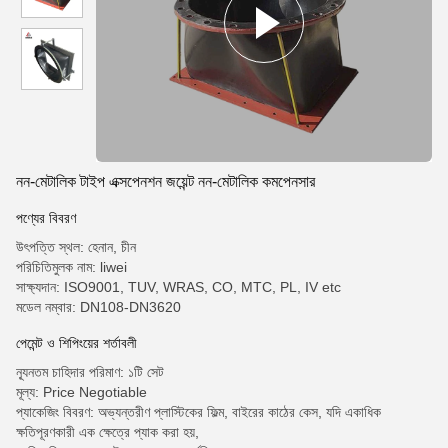
নন-মেটালিক টাইপ এক্সপেনশন জয়েন্ট নন-মেটালিক কমপেনসার
পণ্যের বিবরণ
উৎপত্তি স্থল: হেনান, চীন
পরিচিতিমুলক নাম: liwei
সাক্ষ্যদান: ISO9001, TUV, WRAS, CO, MTC, PL, IV etc
মডেল নম্বার: DN108-DN3620
পেমেন্ট ও শিপিংয়ের শর্তাবলী
ন্যূনতম চাহিদার পরিমাণ: ১টি সেট
মূল্য: Price Negotiable
প্যাকেজিং বিবরণ: অভ্যন্তরীণ প্লাস্টিকের ফিল্ম, বাইরের কাঠের কেস, যদি একাধিক
ক্ষতিপূরণকারী এক ক্ষেত্রে প্যাক করা হয়,