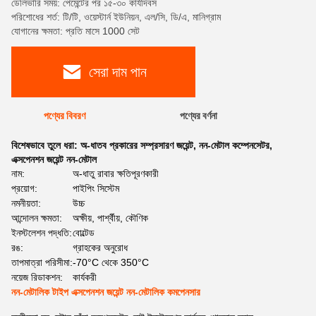
ডেলিভারি সময়: পেমেন্টের পর ১৫-৩০ কার্যদিবস
পরিশোধের শর্ত: টি/টি, ওয়েস্টার্ন ইউনিয়ন, এল/সি, ডি/এ, মানিগ্রাম
যোগানের ক্ষমতা: প্রতি মাসে 1000 সেট
সেরা দাম পান
পণ্যের বিবরণ
পণ্যের বর্ণনা
বিশেষভাবে তুলে ধরা:
অ-ধাতব প্রকারের সম্প্রসারণ জয়েন্ট
,
নন-মেটাল কম্পেনসেটর
,
এক্সপেনশন জয়েন্ট নন-মেটাল
নাম:
অ-ধাতু রাবার ক্ষতিপূরণকারী
প্রয়োগ:
পাইপিং সিস্টেম
নমনীয়তা:
উচ্চ
আন্দোলন ক্ষমতা:
অক্ষীয়, পার্শ্বীয়, কৌণিক
ইনস্টলেশন পদ্ধতি:
বোল্টেড
রঙ:
গ্রাহকের অনুরোধ
তাপমাত্রা পরিসীমা:
-70°C থেকে 350°C
নয়েজ রিডাকশন:
কার্যকরী
নন-মেটালিক টাইপ এক্সপেনশন জয়েন্ট নন-মেটালিক কমপেনসার