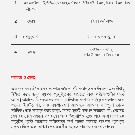
1
অভ্যন্তরীণ
ইপিডিএম,এনআর,এনবিআর,পিটিএফই,বিআর,সিআর,বিআর+সিআর,
কাঁচামাল
2
ফ্রেম
নাইলন কর্ড কাপড়
3
চাপযুক্ত রিং
ইস্পাত তারের স্ট্র্যান্ড
স্টেইনলেস স্টীল,
4
ফ্ল্যাঞ্জ
কার্বন ইস্পাত, নমনীয় লোহা.
সহায়তা ও সেবা:
আমাদের নন-মেটাল রাবার কম্পেনসেটর পণ্যটি সর্বোত্তম কর্মক্ষমতা এবং দীর্ঘায়ু
নিশ্চিত করার জন্য ব্যাপক প্রযুক্তিগত সহায়তা এবং পরিষেবাগুলির সাথে
আসে।আমাদের বিশেষজ্ঞদের দল পণ্য নির্বাচন সম্পর্কে গাইডেন্স প্রদান করতে
পারেন, ইনস্টলেশন, এবং রক্ষণাবেক্ষণ আপনাকে আপনার ক্ষতিপূরণ থেকে
সর্বাধিক পেতে সাহায্য করার জন্য. আমরা ত্রুটি সমাধান সহায়তা এবং মেরামত
সেবা যে কোন সমস্যা সমাধানের জন্য উত্থাপিত হতে পারে অফার।গ্রাহক
সন্তুষ্টির প্রতি আমাদের অঙ্গীকারের অর্থ আমরা সবসময় আপনার প্রশ্নের
উত্তর দিতে এবং আপনার প্রয়োজনীয় সহায়তা প্রদানের জন্য উপলব্ধ.