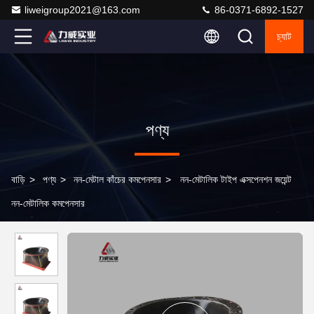
liweigroup2021@163.com
86-0371-6892-1527
চ্যাট
পণ্য
বাড়ি
>
পণ্য
>
নন-মেটাল কাঁচের কমপেনসার
>
নন-মেটালিক টাইপ এক্সপেনশন জয়েন্ট
নন-মেটালিক কমপেনসার