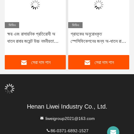
ভিডিও
ভিডিও
ক্ষয় এবং রাসায়নিক প্রতিরোধী অ
গ্রাহকের অনুরোধকৃত
ধাতব রাবার জয়েন্ট উচ্চ নমনীয়তা
স্পেসিফিকেশনের জন্য অ-ধাতব রাবার
প্রস্তাব রাসায়নিক এবং ক্ষয়কারী
জয়েন্ট
অবস্থার মধ্যে সীল জন্য ডিজাইন
সেরা দাম পান
সেরা দাম পান
Henan Liwei Industry Co., Ltd.
liweigroup2021@163.com
86-0371-6892-1527