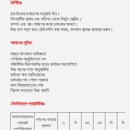
বৈশিষ্ট্যঃ
চার দিকের চলাচলের অনুমতি দিন।
সিন্থেটিক রাবার এবং নাইলন থেকে নির্ভুল মোল্ডিং।
কম্পন এবং শব্দ শোষণের জন্য চমৎকার ক্ষমতা।
উচ্চ চাপ সহ্য করে।6ইনস্টল করা সহজ, ভাসমান ফ্ল্যাঞ্জ ব্যবহার করুন।
আমাদের সুবিধা:
সমৃদ্ধ উৎপাদন অভিজ্ঞতা
পেশাদার প্রযুক্তিগত দল
লজিস্টিক বিভাগগুলির মধ্যে কার্যকর সহযোগিতা
উচ্চ মানের পণ্য আনুষাঙ্গিক
দুর্দান্ত ক্ষয় প্রতিরোধের
চমৎকার শক শোষণ প্রভাব
ভাল বিক্রয়োত্তর সেবা
শিল্পের অত্যন্ত উচ্চ খ্যাতি
টেকনিক্যাল প্যারামিটারঃ
আয়তক্ষেত্রাকার
পাইপের বাইরের
প্রোডাক্ট
এ
বি
এল,
এল
সি
সি
ব্যাসার্ধ
স্পেসিফিকেশন