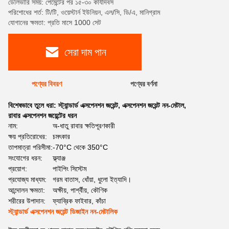
ডেলিভারি সময়: পেমেন্টের পর ১৫-৩০ কার্যদিবস
পরিশোধের শর্ত: টি/টি, ওয়েস্টার্ন ইউনিয়ন, এল/সি, ডি/এ, মানিগ্রাম
যোগানের ক্ষমতা: প্রতি মাসে 1000 সেট
সেরা দাম পান
পণ্যের বিবরণ
পণ্যের বর্ণনা
বিশেষভাবে তুলে ধরা:
স্ট্যান্ডার্ড এক্সপেনশন জয়েন্ট
,
এক্সপেনশন জয়েন্ট নন-মেটাল
,
রাবার এক্সপেনশন জয়েন্টের ধরন
নাম:
অ-ধাতু রাবার ক্ষতিপূরণকারী
ক্ষয় প্রতিরোধের:
চমৎকার
তাপমাত্রা পরিসীমা:
-70°C থেকে 350°C
সংযোগের ধরন:
ফ্ল্যাঞ্জ
প্রয়োগ:
পাইপিং সিস্টেম
প্রযোজ্য মাধ্যম:
গরম বাতাস, ধোঁয়া, ধুলো ইত্যাদি।
আন্দোলন ক্ষমতা:
অক্ষীয়, পার্শ্বীয়, কৌণিক
শরীরের উপাদান:
ফ্যাব্রিক ফাইবার, কাঁচা
স্ট্যান্ডার্ড এক্সপেনশন জয়েন্ট ডিজাইন নন-মেটালিক