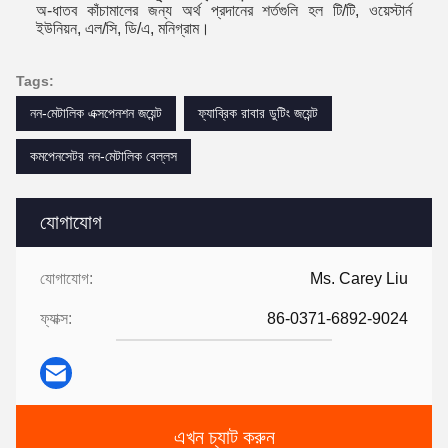
অ-ধাতব কাঁচামালের জন্য অর্থ প্রদানের শর্তগুলি হল টি/টি, ওয়েস্টার্ন
ইউনিয়ন, এল/সি, ডি/এ, মনিগ্রাম।
Tags:
নন-মেটালিক এক্সপেনশন জয়েন্ট
ফ্যাব্রিক রাবার ডুটিং জয়েন্ট
কমপেনসেটর নন-মেটালিক বেল্লস
যোগাযোগ
যোগাযোগ:
Ms. Carey Liu
ফ্যাক্স:
86-0371-6892-9024
এখন চ্যাট করুন