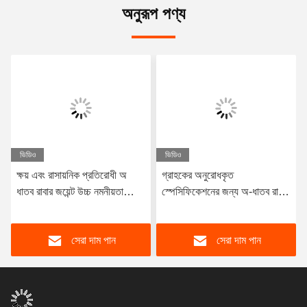
অনুরূপ পণ্য
ভিডিও
ভিডিও
ক্ষয় এবং রাসায়নিক প্রতিরোধী অ
গ্রাহকের অনুরোধকৃত
ধাতব রাবার জয়েন্ট উচ্চ নমনীয়তা
স্পেসিফিকেশনের জন্য অ-ধাতব রাবার
প্রস্তাব রাসায়নিক এবং ক্ষয়কারী
জয়েন্ট
অবস্থার মধ্যে সীল জন্য ডিজাইন
সেরা দাম পান
সেরা দাম পান