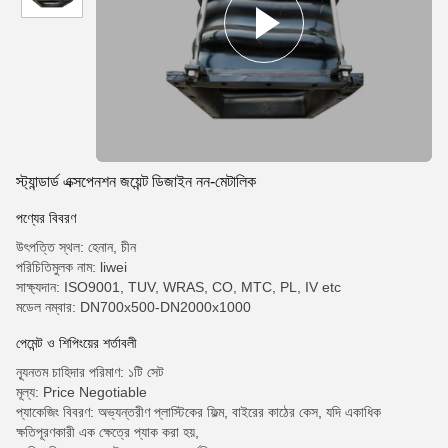
স্ট্যান্ডার্ড এক্সপেনশন জয়েন্ট ডিজাইন নন-মেটালিক
পণ্যের বিবরণ
উৎপত্তি স্থল: হেনান, চীন
পরিচিতিমুলক নাম: liwei
সাক্ষ্যদান: ISO9001, TUV, WRAS, CO, MTC, PL, IV etc
মডেল নম্বার: DN700x500-DN2000x1000
পেমেন্ট ও শিপিংয়ের শর্তাবলী
ন্যূনতম চাহিদার পরিমাণ: ১টি সেট
মূল্য: Price Negotiable
প্যাকেজিং বিবরণ: অভ্যন্তরীণ প্লাস্টিকের ফিল্ম, বাইরের কাঠের কেস, যদি একাধিক
ক্ষতিপূরণকারী এক ক্ষেত্রে প্যাক করা হয়,