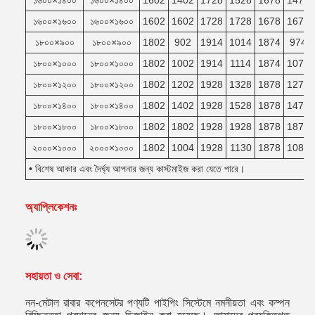
১৬০০×১৪০০
১৬০০×১৪০০
1602
1402
1728
1528
1678
1478
১৬০০×১৬০০
১৬০০×১৬০০
1602
1602
1728
1728
1678
1678
১৮০০×৯০০
১৮০০×৯০০
1802
902
1914
1014
1874
974
১৮০০×১০০০
১৮০০×১০০০
1802
1002
1914
1114
1874
1074
১৮০০×১২০০
১৮০০×১২০০
1802
1202
1928
1328
1878
1278
১৮০০×১৪০০
১৮০০×১৪০০
1802
1402
1928
1528
1878
1478
১৮০০×১৮০০
১৮০০×১৮০০
1802
1802
1928
1928
1878
1878
২০০০×১০০০
২০০০×১০০০
1802
1004
1928
1130
1878
1080
• বিশেষ আকার এবং দৈর্ঘ্য আপনার জন্য কাস্টমাইজ করা যেতে পারে।
অ্যাপ্লিকেশনঃ
সহায়তা ও সেবা:
নন-মেটাল রাবার কপেনসেটর পণ্যটি পাইপিং সিস্টেমে নমনীয়তা এবং কম্পন