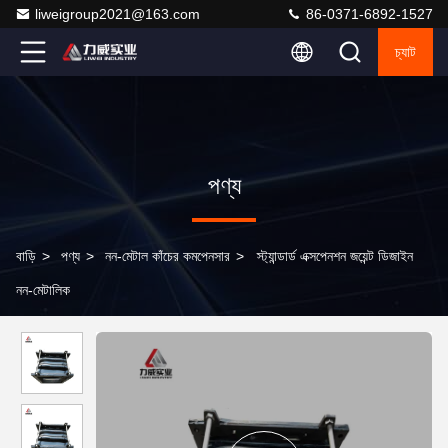
liweigroup2021@163.com
86-0371-6892-1527
চ্যাট
পণ্য
বাড়ি
>
পণ্য
>
নন-মেটাল কাঁচের কমপেনসার
>
স্ট্যান্ডার্ড এক্সপেনশন জয়েন্ট ডিজাইন
নন-মেটালিক