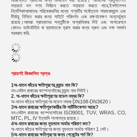
বিচ্ছিন্নতা প্রদানের জন্য ডিজাইন করা হয়েছে। আমাদের প্রযুক্তিগত
সহায়তা দল পণ্য নির্বাচন করতে সহায়তা করতে পারে,ইনস্টলেশন
নির্দেশিকাআমাদের পরিষেবাগুলির মধ্যে পণ্যটির সর্বোত্তম পারফরম্যান্স এবং
দীর্ঘায়ু নিশ্চিত করার জন্য সাইটে পরিদর্শন এবং রক্ষণাবেক্ষণ অন্তর্ভুক্ত
রয়েছে।আমরা গ্রাহকদের সন্তুষ্টিকে অগ্রাধিকার দিই এবং অপারেশনে
কোনও ডাউনটাইম বা ব্যাঘাতকে হ্রাস করার জন্য দ্রুত এবং দক্ষ সমর্থন
সরবরাহ করি.
প্রায়শই জিজ্ঞাসিত প্রশ্নঃ
1অ-ধাতব কাঁচের ক্ষতিপূরণের ব্র্যান্ড নাম কি?
নন-মেটাল রাবারের কম্পেনসেটরের ব্র্যান্ড নাম লিউই।
2. অ-ধাতব কাঁচের ক্ষতিপূরণের মডেল নম্বর কি?
অ-ধাতব কাঁচের ক্ষতিপূরণের মডেল নম্বর DN108-DN3620।
3অ-ধাতব রাবারের ক্ষতিপূরণকারীর কি সার্টিফিকেশন আছে?
নন-মেটাল রাবারের কম্পেনসেটরের ISO9001, TUV, WRAS, CO,
MTC, PL, IV ইত্যাদি শংসাপত্র রয়েছে।
4অ-ধাতব রাবারের জন্য ন্যূনতম অর্ডার পরিমাণ কত?
অ-ধাতব কাঁচের ক্ষতিপূরণের জন্য ন্যূনতম অর্ডার পরিমাণ 1 সেট।
5অ-ধাতব রাবারের ক্ষতিপূরণের জন্য পেমেন্টের শর্ত কি?