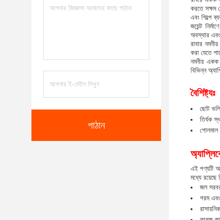
করতে সক্ষম থ
এবং শিল্পে 
জয়েন্ট নির্
অবস্থার এবং 
রাবার নমনীয়
করা যেতে পা
নমনীয় একক 
বিভিন্ন অ্যা
বৈশিষ্ট্যঃ
ছোট ভলিউ
তির্যক স্
পাঠান
গোলমাল 
অ্যাপ্লি
এই পণ্যটি অত
মধ্যে রয়েছে 
জল সরবরা
গরম এবং 
রাসায়নি
কাগজ কার