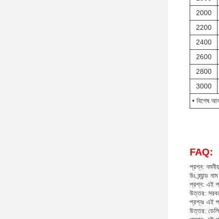
2000
2200
2400
2600
2800
3000
• বিশেষ আক
FAQ:
প্রশ্ন: নমনীয়
উঃ ব্র্যান্ড 
প্রশ্ন: এই 
উত্তর: সরবর
প্রশ্নঃ এই প
উত্তর: ডেলি