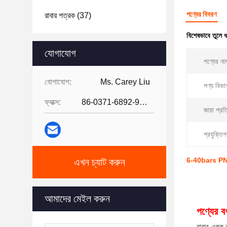
পণ্যের বিবরণ
রাবার পত্রক
(37)
বিশেষভাবে তুলে 
যোগাযোগ
পণ্যের না
যোগাযোগ:
Ms. Carey Liu
পণ্য বিভা
ফ্যাক্স:
86-0371-6892-9024
জারা প্রত
প্রযুক্তি
6-40bars PN6-PN
এখন চ্যাট করুন
আমাদের মেইল করুন
পণ্যের বর্
রাবার একক নম