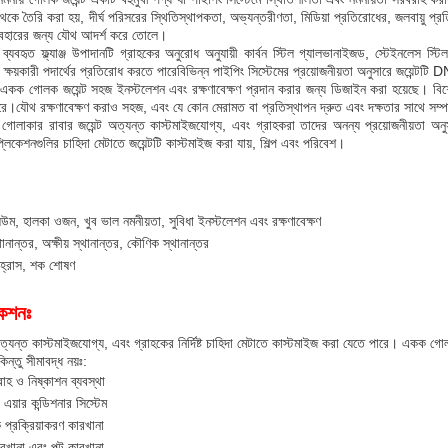
েকে তৈরি করা হয়, দীর্ঘ পরিসরের স্থিতিস্থাপকতা, অভ্যন্তরীণতা, মিডিয়া প্রতিরোধের, জলবায়ু 
ব্যবহারের জন্য যৌথ আদর্শ করে তোলে।
মাণে ব্যবহৃত ফ্ল্যাঞ্জ উপাদানটি গ্রাহকের অনুরোধ অনুযায়ী কার্বন স্টিল গ্যালভানাইজড, স্টেইনলে
ক্ষয়কারী পদার্থের প্রতিরোধ করতে পারেবিভিন্ন পাইপিং সিস্টেমের প্রয়োজনীয়তা অনুসারে জয়েন্
 একক গোলক জয়েন্ট সহজ ইনস্টলেশন এবং রক্ষণাবেক্ষণ প্রদান করার জন্য ডিজাইন করা হয়েছে। বিশেষ 
রে।যৌথ রক্ষণাবেক্ষণ করাও সহজ, এবং যে কোন মেরামত বা প্রতিস্থাপন দ্রুত এবং দক্ষতার সাথে সম্
গোলাকার রাবার জয়েন্ট অত্যন্ত কাস্টমাইজযোগ্য, এবং গ্রাহকরা তাদের অনন্য প্রয়োজনীয়তা অনুসা
প্লিকেশনগুলির চাহিদা মেটাতে জয়েন্টটি কাস্টমাইজ করা যায়, শিল্প এবং পরিবেশ।
ম, হালকা ওজন, খুব ভাল নমনীয়তা, সুবিধা ইনস্টলেশন এবং রক্ষণাবেক্ষণ
থানান্তর, অক্ষীয় স্থানান্তর, কৌণিক স্থানান্তর
হ্রাস, শক শোষণ
কেশনঃ
্যন্ত কাস্টমাইজযোগ্য, এবং গ্রাহকের নির্দিষ্ট চাহিদা মেটাতে কাস্টমাইজ করা যেতে পারে। একক গোলক ন
কিন্তু সীমাবদ্ধ নয়ঃ:
হ ও নিষ্কাশন ব্যবস্থা
এয়ার কন্ডিশনার সিস্টেম
ক প্রক্রিয়াকরণ কারখানা
খানা এবং পল্টু কারখানা