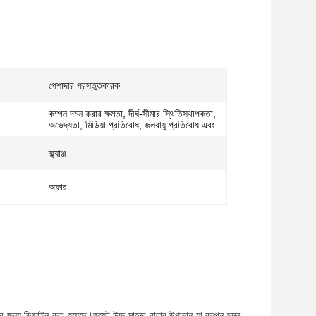
পেশাদার প্রস্তুতকারক
কম্পন দমন করার ক্ষমতা, দীর্ঘ-সীমার স্থিতিস্থাপকতা,
অভেদ্যতা, মিডিয়া প্রতিরোধ, জলবায়ু প্রতিরোধ এবং
ফ্ল্যাঞ্জ
অফার
র জন্য ডিজাইন করা হয়েছে।জয়েন্ট উচ্চ মানের রাবার উপাদান যা কম্পন দমন