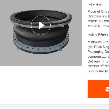
পণ্যের বিবরণ
Place of Orig
পরিচিতিমুলক নাম: 
সাক্ষ্যদান: I
Model Numbe
পেমেন্ট ও শিপিংয়ের 
Minimum Order
মূল্য: Price Ne
Packaging Deta
compensators a
Delivery Time
পরিশোধের শর্ত: টি/ট
Supply Abilit