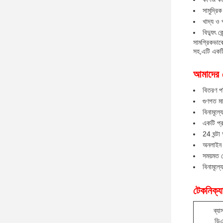
সামুদ্র
খাদ্য ও 
বিদ্যুৎ ক
সামগ্রিকভাবে
সহ,এটি একটি 
আমাদের স
বিতরণ পর
গুণগত মান
বিনামূল্
একটি প্র
24 ঘন্টা
অনলাইন ক
সময়মত 
বিনামূল্
টেকনিক্যা
ব্যাস
ডি