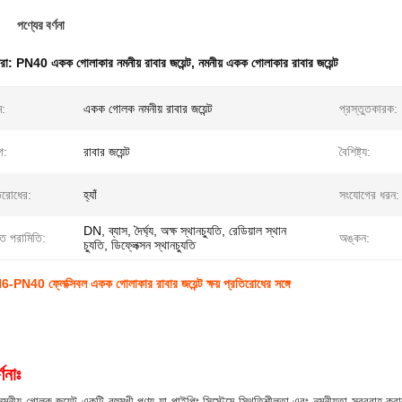
পণ্যের বর্ণনা
ধরা:
PN40 একক গোলাকার নমনীয় রাবার জয়েন্ট
,
নমনীয় একক গোলাকার রাবার জয়েন্ট
ম:
একক গোলক নমনীয় রাবার জয়েন্ট
প্রস্তুতকারক:
গ:
রাবার জয়েন্ট
বৈশিষ্ট্য:
িরোধের:
হ্যাঁ
সংযোগের ধরন:
DN, ব্যাস, দৈর্ঘ্য, অক্ষ স্থানচ্যুতি, রেডিয়াল স্থান
গত পরামিতি:
অঙ্কন:
চ্যুতি, ডিফ্লেক্সন স্থানচ্যুতি
40 ফ্লেক্সিবল একক গোলাকার রাবার জয়েন্ট ক্ষয় প্রতিরোধের সঙ্গে
ণনাঃ
নীয় গোলক জয়েন্ট একটি বহুমুখী পণ্য যা পাইপিং সিস্টেমে স্থিতিশীলতা এবং নমনীয়তা সরবরাহ করা