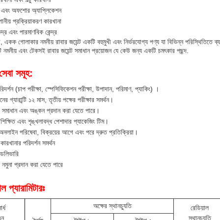
িক এবং অফশোর অ্যাপ্লিকেশন
পানীয় প্রক্রিয়াকরণ কারখানা
েন্দ্র এবং পারমাণবিক কেন্দ্র
, একক গোলাকার নমনীয় রাবার জয়েন্ট একটি বহুমুখী এবং নির্ভরযোগ্য পণ্য যা বিভিন্ন পরিস্থিতিতে ব
নমনীয় এবং টেকসই রাবার জয়েন্ট সমাধান প্রয়োজন যে কেউ জন্য একটি চমৎকার পছন্দ.
েবা সমূহ:
িদর্শন (চাপ পরীক্ষা, স্পেসিফিকেশন পরীক্ষা, উপাদান, পরিমাণ, প্যাকিং) ।
ের গ্যারান্টি ১২ মাস, তৃতীয় পক্ষের পরীক্ষার সমর্থন।
যে সমাধান এবং অঙ্কন প্রদান করা যেতে পারে।
শিক্ষিত এবং শৃঙ্খলাবদ্ধ পেশাদার প্যাকেজিং টিম।
 অনলাইন পরিষেবা, বিক্রয়ের আগে এবং পরে দ্রুত প্রতিক্রিয়া।
ারখানার পরিদর্শন সমর্থন
ডেলিভারি
যে নমুনা প্রদান করা যেতে পারে
ল প্যারামিটারঃ
অক্ষের স্থানচ্যুতি
ার্ধ
রেডিয়াল
এন
স্থানচ্যুতি