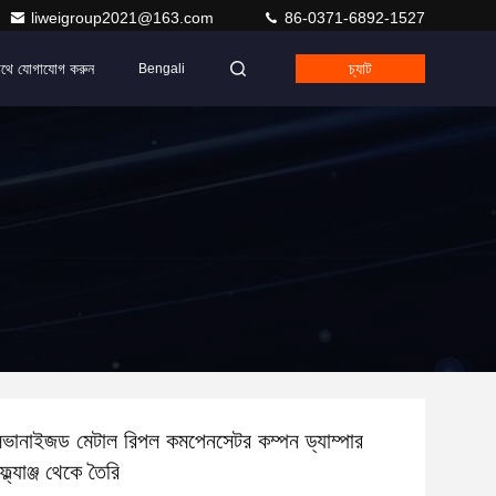
liweigroup2021@163.com
86-0371-6892-1527
াথে যোগাযোগ করুন
চ্যাট
Bengali
লভানাইজড মেটাল রিপল কমপেনসেটর কম্পন ড্যাম্পার
ফ্ল্যাঞ্জ থেকে তৈরি