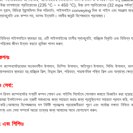
 উচ্চ তাপমাত্রা প্রতিরোধের (235 °C ~ + 450 °C), উচ্চ চাপ প্রতিরোধের (32 mpa পর্যন্ত)
 হ্রাস, মিডিয়া ট্রান্সমিশন দিক পরিবর্তন, পাইপলাইন conveying দিক বা পাইপ এবং সরঞ্জাম মধ্যে যান্
স্থানচ্যুতি এবং কম্পন সহ, ভালভ ইত্যাদি। নমনীয় জয়েন্ট বিশেষভাবে প্রযোজ্য।
বিভিন্ন পাইপলাইনে ব্যবহৃত হয়, এটি পাইপলাইনের তাপীয় স্থানচ্যুতি, যান্ত্রিক বিকৃতি এবং বিভিন্ন
পরিষেবা জীবন উন্নত করতে ভূমিকা পালন করুন.
কেশনঃ
পল কম্পেনসেটর
যেমন সংবেদনশীল উপাদান, ডিম্পিং উপাদান, ক্ষতিপূরণ উপাদান, সিলিং উপাদান, ভালভ উপ
্যাপকভাবে ব্যবহৃত হয়,যান্ত্রিক শিল্প, বিদ্যুৎ শিল্প, পরিবহন, পারমাণবিক শক্তি শিল্প এবং অন্যান্য ক্ষেত
ও সেবা:
ল রিপল কম্পেনসেটর পণ্যটি কম্পন শোষণ এবং পাইপিং সিস্টেমে গোলমাল কমাতে ডিজাইন করা হয়েছে।এ
মরা ইনস্টলেশন এবং ত্রুটি সমাধানের জন্য সহায়তা করার জন্য প্রযুক্তিগত সহায়তা প্রদান করি, পাশাপাশি
 করি।আমাদের বিশেষজ্ঞদের দল নির্দিষ্ট প্রকল্পের প্রয়োজনীয়তা পূরণ এবং সর্বোচ্চ দক্ষতা নিশ
ণ্য এবং সেবা সম্পর্কে আরো তথ্যের জন্য আমাদের সাথে যোগাযোগ করুন.
ং এবং শিপিংঃ