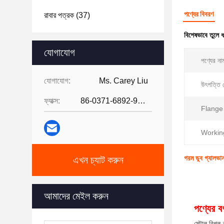
পণ্যের বিবরণ
রাবার পত্রক
(37)
বিশেষভাবে তুলে 
যোগাযোগ
পণ্যের না
যোগাযোগ:
Ms. Carey Liu
উৎপত্তি 
ফ্যাক্স:
86-0371-6892-9024
Flange
Workin
গরম ডুব গ্যালভান
এখন চ্যাট করুন
আমাদের মেইল করুন
পণ্যের বর্
মেটাল রিপল 