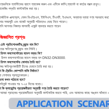
্যগুলিকে প্লাস্টিকের ব্যাগে প্যাকেজ করুন এবং এটিকে কার্টন,প্যালেট বা কাঠের বাক্সে রাখুন।
যাকেজিং পদ্ধতি কাস্টমাইজ করা হয়।
্জাতিক এক্সপ্রেস, যেমন ডিএইচএল, ইউপিএস, টিএনটি, ইএমএস, অন্যান্য দ্বারা পণ্য সরবরাহ কর
 সময়সূচী এবং বাজেট অনুযায়ী পরিবহনও বেছে নিতে পারেন।
ি আপনার নিজস্ব মালবাহী এজেন্ট ব্যবহার করতে পারেন
জিজ্ঞাসিত প্রশ্নঃ
 ঢেউ প্রতিশোধকটির ব্র্যান্ড নাম কি?
ের ক্ষতিপূরণের ব্র্যান্ড নাম লিউই।
ব রিপল কমপেনসেটরের মডেল নম্বর কি?
তব রিপল কমপেনসেটরের মডেল নম্বর হল DN32-DN3000.
ব রিপল কমপেনসেটর কোথায় তৈরি হয়?
গের ক্ষতিপূরণকারীটি চীনের হেনানে তৈরি করা হয়।
 কি ট্রেডিং কোম্পানি নাকি নির্মাতা?
 পেশাদার প্রস্তুতকারক।
যগুলো কখন পাঠানো হবে?
েইমেন্ট পাওয়ার পর ৭-২৫ দিনের মধ্যে।
 কি ক্লায়েন্টের প্রয়োজনীয়তা অনুযায়ী পণ্য তৈরি করতে পারেন?
ঁ, আমরা গ্রাহকের প্রয়োজনীয়তা অনুযায়ী কাস্টমাইজ করতে পারি, এবং আমাদের কাছে অঙ্কন আঁকতে 