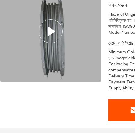
পণ্যের বিবরণ
Place of Orig
পরিচিতিমুলক নাম: 
সাক্ষ্যদান: I
Model Numbe
পেমেন্ট ও শিপিংয়ের 
Minimum Order
মূল্য: negotiabl
Packaging Deta
compensators a
Delivery Time
Payment Term
Supply Abilit