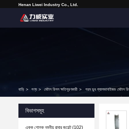
Henan Liwei Industry Co., Ltd.
বাড়ি
>
পণ্য
>
মেটাল রিপল ক্ষতিপূরণকারী
>
গরম ডুব গ্যালভানাইজড মেটাল রিপল
বিভাগসমূহ
একক গোলক নমনীয় রাবার জয়েন্ট
(102)