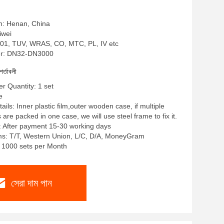
in: Henan, China
liwei
SO9001, TUV, WRAS, CO, MTC, PL, IV etc
r: DN32-DN3000
শর্তাবলী
 Quantity: 1 set
e
ils: Inner plastic film,outer wooden case, if multiple
re packed in one case, we will use steel frame to fix it.
: After payment 15-30 working days
s: T/T, Western Union, L/C, D/A, MoneyGram
y: 1000 sets per Month
সেরা দাম পান