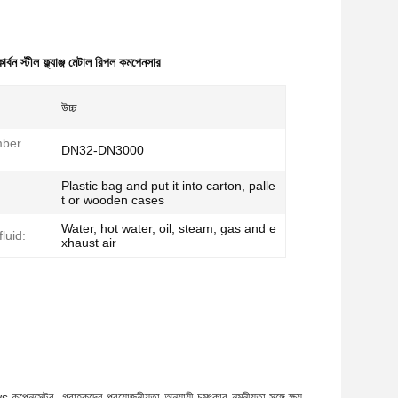
কার্বন স্টীল ফ্ল্যাঞ্জ মেটাল রিপল কমপেনসার
উচ্চ
mber
DN32-DN3000
Plastic bag and put it into carton, palle
t or wooden cases
Water, hot water, oil, steam, gas and e
luid:
xhaust air
পেনসেটর, গ্রাহকদের প্রয়োজনীয়তা অনুযায়ী চমৎকার নমনীয়তা সঙ্গে,ক্ষয়