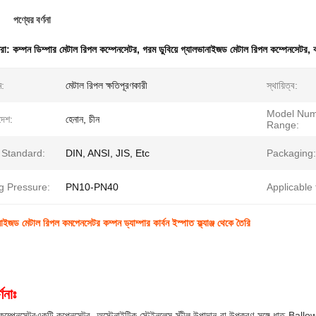
পণ্যের বর্ণনা
ধরা:
কম্পন ডিম্পার মেটাল রিপল কম্পেনসেটর
,
গরম ডুবিয়ে গ্যালভানাইজড মেটাল রিপল কম্পেনসেটর
,
ম:
মেটাল রিপল ক্ষতিপূরণকারী
স্থায়িত্ব:
Model Nu
দেশ:
হেনান, চীন
Range:
 Standard:
DIN, ANSI, JIS, Etc
Packaging:
g Pressure:
PN10-PN40
Applicable f
াইজড মেটাল রিপল কমপেনসেটর কম্পন ড্যাম্পার কার্বন ইস্পাত ফ্ল্যাঞ্জ থেকে তৈরি
ণনাঃ
কম্পেনসেটর
একটি কপেনসেটর, অস্টেনাইটিক স্টেইনলেস স্টীল উপাদান বা উপকরণ সঙ্গে ধাতু Ballows ক