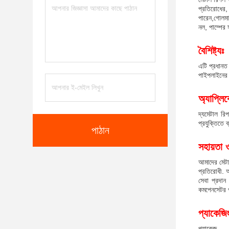
প্রতিরোধের,
পারেন,গোলমাল
নল, পাম্পের 
বৈশিষ্ট্যঃ
এটি প্রধানত 
পাইপলাইনের 
অ্যাপ্লি
দ্য
মেটাল রি
প্রযুক্তিতে ব
পাঠান
সহায়তা 
আমাদের মেটা
প্রতিরোধী. আ
সেবা প্রদান
কমপেনসেটর প
প্যাকেজি
প্যাকেজ