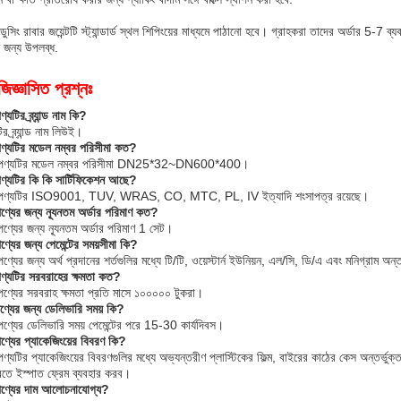
রিডুসিং রাবার জয়েন্টটি স্ট্যান্ডার্ড স্থল শিপিংয়ের মাধ্যমে পাঠানো হবে। গ্রাহকরা তাদের অর্ডার 5-
 জন্য উপলব্ধ.
জিজ্ঞাসিত প্রশ্নঃ
্যটির ব্র্যান্ড নাম কি?
 ব্র্যান্ড নাম লিউই।
পণ্যটির মডেল নম্বর পরিসীমা কত?
 পণ্যটির মডেল নম্বর পরিসীমা DN25*32~DN600*400।
পণ্যটির কি কি সার্টিফিকেশন আছে?
 পণ্যটির ISO9001, TUV, WRAS, CO, MTC, PL, IV ইত্যাদি শংসাপত্র রয়েছে।
ণ্যের জন্য ন্যূনতম অর্ডার পরিমাণ কত?
ণ্যের জন্য ন্যূনতম অর্ডার পরিমাণ 1 সেট।
ণ্যের জন্য পেমেন্টের সময়সীমা কি?
্যের জন্য অর্থ প্রদানের শর্তগুলির মধ্যে টি/টি, ওয়েস্টার্ন ইউনিয়ন, এল/সি, ডি/এ এবং মনিগ্রাম অন্ত
পণ্যটির সরবরাহের ক্ষমতা কত?
ণ্যের সরবরাহ ক্ষমতা প্রতি মাসে ১০০০০০ টুকরা।
ণ্যের জন্য ডেলিভারি সময় কি?
ণ্যের ডেলিভারি সময় পেমেন্টের পরে 15-30 কার্যদিবস।
ণ্যের প্যাকেজিংয়ের বিবরণ কি?
্যটির প্যাকেজিংয়ের বিবরণগুলির মধ্যে অভ্যন্তরীণ প্লাস্টিকের ফিল্ম, বাইরের কাঠের কেস অন্তর্ভুক
রতে ইস্পাত ফ্রেম ব্যবহার করব।
পণ্যের দাম আলোচনাযোগ্য?