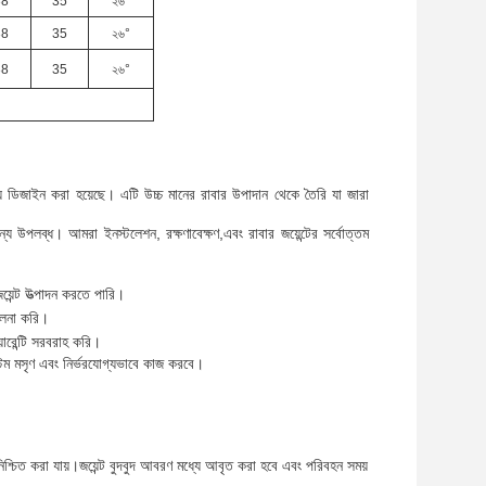
38
35
২৬°
38
35
২৬°
38
35
২৬°
 জন্য ডিজাইন করা হয়েছে। এটি উচ্চ মানের রাবার উপাদান থেকে তৈরি যা জারা
য উপলব্ধ। আমরা ইনস্টলেশন, রক্ষণাবেক্ষণ,এবং রাবার জয়েন্টের সর্বোত্তম
়েন্ট উত্পাদন করতে পারি।
চালনা করি।
ারেন্টি সরবরাহ করি।
টেম মসৃণ এবং নির্ভরযোগ্যভাবে কাজ করবে।
া নিশ্চিত করা যায়।জয়েন্ট বুদবুদ আবরণ মধ্যে আবৃত করা হবে এবং পরিবহন সময়