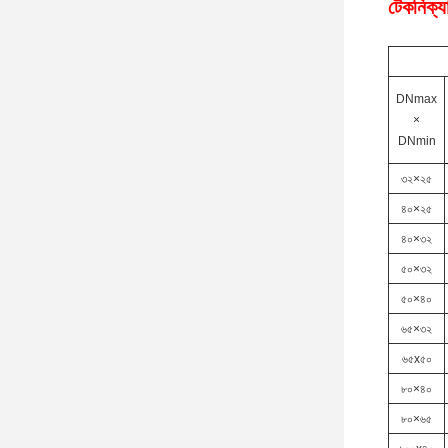
টেকনিক্যা
DNmax
×
DNmin
৩২×২৫
৪০×২৫
৪০×৩২
৫০×৩২
৫০×৪০
৬৫×৩২
৬৫x৫০
৮০×৪০
৮০×৬৫