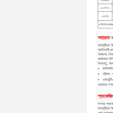
১০০x৪০
১০০×৮০
১২৫×৫
• বিশেষ আকার
সহায়তা 
কনসেন্ট্রিক 
প্রতিরোধী,রা
আমাদের টেকন
কর্মক্ষমতা নি
উপরন্তু, আমর
কাস্টমাই
পরীক্ষা:
ওয়ারেন্
আমাদের পণ্য
প্যাকেজি
পণ্যের প্যাক
কনসেন্ট্রিক 
কোন আন্দোলন 