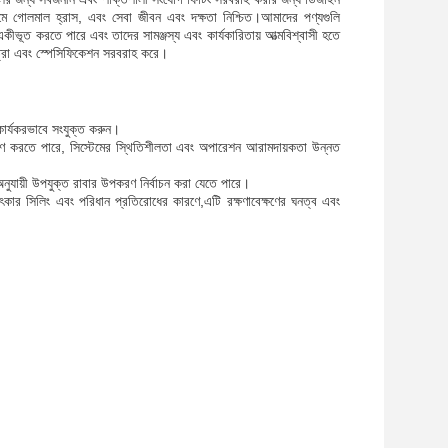
মে গোলমাল হ্রাস, এবং সেবা জীবন এবং দক্ষতা নিশ্চিত।আমাদের পণ্যগুলি
ে একীভূত করতে পারে এবং তাদের সামঞ্জস্য এবং কার্যকারিতায় আত্মবিশ্বাসী হতে
াত্রা এবং স্পেসিফিকেশন সরবরাহ করে।
ি কার্যকরভাবে সংযুক্ত করুন।
োষণ করতে পারে, সিস্টেমের স্থিতিশীলতা এবং অপারেশন আরামদায়কতা উন্নত
া অনুযায়ী উপযুক্ত রাবার উপকরণ নির্বাচন করা যেতে পারে।
ার সিলিং এবং পরিধান প্রতিরোধের কারণে,এটি রক্ষণাবেক্ষণের ঘনত্ব এবং