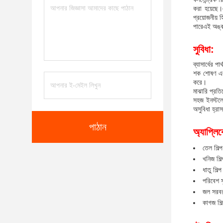
করা হয়েছে।
প্রয়োজনীয় 
পারেএই অঙ্ক
সুবিধা
:
ব্যাসার্ধের প
শক শোষণ এবং
করে।
মাঝারি প্রতি
সহজ ইনস্টলে
অসুবিধা হ্রা
পাঠান
অ্যাপ্লি
তেল শিল্প
খনিজ শিল্
ধাতু শিল্প
পরিবেশ সু
জল সরবরা
কাগজ শিল