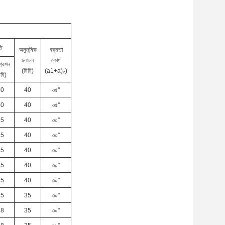
তি
অনুভূমিক
বক্রতা
চলাচল
কোণ
্রেশন
(মিমি)
(a1+a)
₂
)
িমি)
30
40
৩৫°
30
40
৩৫°
35
40
৩০°
35
40
৩০°
35
40
৩০°
35
40
৩০°
35
40
৩০°
35
35
৩০°
38
35
৩০°