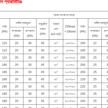
ল প্যারামিটারঃ
প্রধান সংযোগের মাত্রা
অক্ষীয় স্থানচ্যুত
অক্ষীয় স্থানচ্যু
অনুভূমিক
বক্রতা
দৈর্ঘ্য
DNmax
দৈর্ঘ্য
চলাচল
কোণ
সম্প্রসারণ
কম্প্রেশন
সম্প্রসারণ
কম্প
(মিমি)
× DNmin
(মিমি)
(মিমি)
(a1+a2)
(মিমি)
(মিমি)
(মিমি)
(ম
115
20
30
45
৩৫°
১২৫×১০০
200
22
115
20
30
45
৩৫°
১৫০×৫০
200
22
115
20
30
45
৩৫°
১৫০×১২৫
200
25
180
20
30
45
৩৫°
২০০×৮০
200
25
180
20
30
45
৩৫°
২০০×১৫০
200
25
180
20
30
45
৩৫°
২৫০×১০০
220
25
180
20
30
45
৩৫°
৩০০×২৫০
220
25
180
20
30
45
৩৫°
৩৫০×৩০০
240
25
180
20
30
45
৩৫°
৪০০×৩৫০
240
25