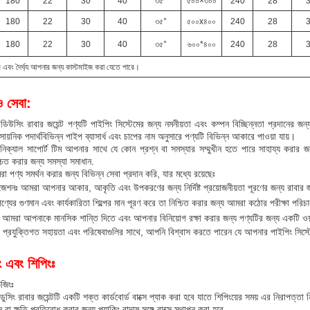
180
22
30
40
৩৫°
৫০০×৩০০
240
28
180
22
30
40
৩৫°
৫০০x৪০০
240
28
180
22
30
40
৩৫°
৬০০*৪০০
240
28
 এবং দৈর্ঘ্য আপনার জন্য কাস্টমাইজ করা যেতে পারে।
ও সেবা:
রিডিউসিং রাবার জয়েন্ট পণ্যটি পাইপিং সিস্টেমের জন্য নমনীয়তা এবং কম্পন বিচ্ছিন্নতা প্রদানের
সায়নিক পদার্থবিভিন্ন পাইপ ব্যাসার্ধ এবং চাপের নাম অনুসারে পণ্যটি বিভিন্ন আকারে পাওয়া যায়।
িক্যাল সাপোর্ট টিম আপনার সাথে যে কোন প্রশ্ন বা সমস্যার সম্মুখীন হতে পারে সাহায্য করার জন্
শ্চিত করার জন্য সমস্যা সমাধান.
া পণ্য সমর্থন করার জন্য বিভিন্ন সেবা প্রদান করি, যার মধ্যে রয়েছেঃ
জেশনঃ আমরা আপনার আকার, আকৃতি এবং উপকরণের জন্য নির্দিষ্ট প্রয়োজনীয়তা পূরণের জন্য রাবার জয
 পণ্যের গুণমান এবং কার্যকারিতা শিল্পের মান পূরণ করে তা নিশ্চিত করার জন্য আমরা কঠোর পরীক্ষা পরি
টিঃ আমরা আপনাকে মানসিক শান্তি দিতে এবং আপনার বিনিয়োগ রক্ষা করার জন্য পণ্যটির জন্য একটি ওয়
 প্রযুক্তিগত সহায়তা এবং পরিষেবাগুলির সাথে, আপনি বিশ্বাস করতে পারেন যে আপনার পাইপিং সিস্
ং এবং শিপিংঃ
েজিংঃ
রিডুসিং রাবার জয়েন্টটি একটি শক্ত কার্ডবোর্ড বাক্সে প্যাক করা হবে যাতে শিপিংয়ের সময় এর নিরাপত্ত
বা ক্ষতি প্রতিরোধ করার জন্য প্যাকিং বাদাম সঙ্গে বাক্সে স্থাপন করা হবে.