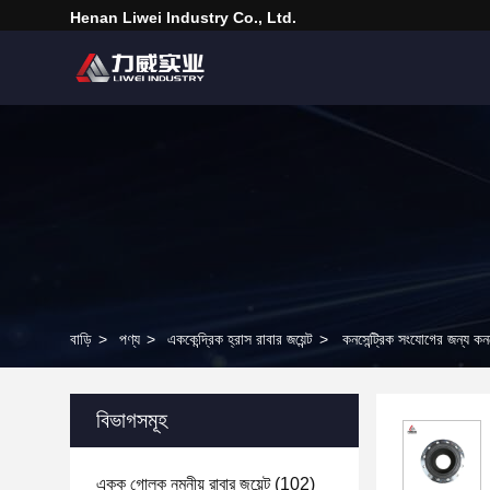
Henan Liwei Industry Co., Ltd.
বাড়ি
>
পণ্য
>
এককেন্দ্রিক হ্রাস রাবার জয়েন্ট
>
কনসেন্ট্রিক সংযোগের জন্য কনসেন
বিভাগসমূহ
একক গোলক নমনীয় রাবার জয়েন্ট
(102)