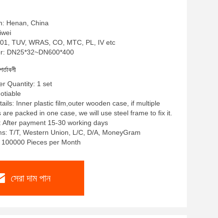
in: Henan, China
liwei
SO9001, TUV, WRAS, CO, MTC, PL, IV etc
r: DN25*32~DN600*400
শর্তাবলী
 Quantity: 1 set
gotiable
ils: Inner plastic film,outer wooden case, if multiple
re packed in one case, we will use steel frame to fix it.
: After payment 15-30 working days
s: T/T, Western Union, L/C, D/A, MoneyGram
y: 100000 Pieces per Month
সেরা দাম পান