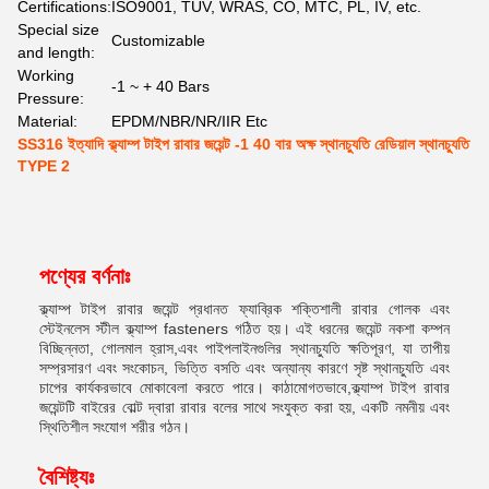
Certifications:
ISO9001, TUV, WRAS, CO, MTC, PL, IV, etc.
Special size
Customizable
and length:
Working
-1 ~ + 40 Bars
Pressure:
Material:
EPDM/NBR/NR/IIR Etc
SS316 ইত্যাদি ক্ল্যাম্প টাইপ রাবার জয়েন্ট -1 40 বার অক্ষ স্থানচ্যুতি রেডিয়াল স্থানচ্যুতি
TYPE 2
পণ্যের বর্ণনাঃ
ক্ল্যাম্প টাইপ রাবার জয়েন্ট প্রধানত ফ্যাব্রিক শক্তিশালী রাবার গোলক এবং
স্টেইনলেস স্টীল ক্ল্যাম্প fasteners গঠিত হয়। এই ধরনের জয়েন্ট নকশা কম্পন
বিচ্ছিন্নতা, গোলমাল হ্রাস,এবং পাইপলাইনগুলির স্থানচ্যুতি ক্ষতিপূরণ, যা তাপীয়
সম্প্রসারণ এবং সংকোচন, ভিত্তি বসতি এবং অন্যান্য কারণে সৃষ্ট স্থানচ্যুতি এবং
চাপের কার্যকরভাবে মোকাবেলা করতে পারে। কাঠামোগতভাবে,ক্ল্যাম্প টাইপ রাবার
জয়েন্টটি বাইরের বোল্ট দ্বারা রাবার বলের সাথে সংযুক্ত করা হয়, একটি নমনীয় এবং
স্থিতিশীল সংযোগ শরীর গঠন।
বৈশিষ্ট্যঃ