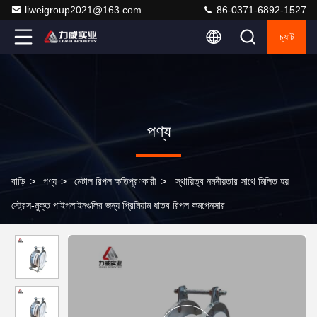
liweigroup2021@163.com
86-0371-6892-1527
চ্যাট
পণ্য
বাড়ি
>
পণ্য
>
মেটাল রিপল ক্ষতিপূরণকারী
>
স্থায়িত্ব নমনীয়তার সাথে মিলিত হয়
স্ট্রেস-মুক্ত পাইপলাইনগুলির জন্য প্রিমিয়াম ধাতব রিপল কমপেনসার