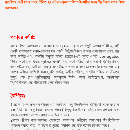
স্থায়িত্ব নমনীয়তার সাথে মিলিত হয় স্ট্রেস-মুক্ত পাইপলাইনগুলির জন্য প্রিমিয়াম ধাতব রিপল
কমপেনসার
পণ্যের বর্ণনাঃ
ধাতব রিপল কমপেনসার, যা ধাতব তরঙ্গযুক্ত সম্প্রসারণ জয়েন্ট নামেও পরিচিত, এটি
একটি তরঙ্গযুক্ত ক্রস-সেকশন সহ একটি সিলিন্ডারিকাল পাতলা দেয়ালযুক্ত শেল, যার
ভাল অক্ষীয় এবং পার্শ্বীয় বিকৃতি ক্ষমতা রয়েছে।এটি মূলত একটি corrugated
টিউব অংশ এবং উভয় প্রান্তে একটি যৌথ অংশ গঠিত, যা একসাথে প্রক্রিয়াজাত
এবং গঠিত হয়, নমনীয়তা সমৃদ্ধ এবং উচ্চ তাপমাত্রা এবং চাপ প্রতিরোধের ফাংশন।
চাপের অধীনে সংশ্লিষ্ট স্থানচ্যুতি অর্জন, অক্ষীয় শক্তি, পার্শ্বীয় শক্তি বা বাঁকানো
মুহূর্ত, এবং চাপ প্রতিরোধের, ভ্যাকুয়াম সিলিং, জারা প্রতিরোধের, তাপমাত্রা
স্থিতিশীলতা এবং দীর্ঘমেয়াদী সেবা জীবন আছে।
বৈশিষ্ট্যঃ
1মেটাল রিপল কমপেনসেটরের এই নমনীয়তা শুধু ইনস্টলেশন প্রক্রিয়া সহজ করে না
বরং নির্মাণের অসুবিধাও কমাতে পারে।কিন্তু সিস্টেমের অভিযোজনযোগ্যতা এবং
রক্ষণাবেক্ষণযোগ্যতাও ব্যাপকভাবে উন্নত করে.
2ধাতব রিপল কমপেনসেটর যেকোনো অবস্থার অধীনেই অসাধারণ স্থিতিশীলতা
প্রদর্শন করতে পারে, যা তরল মাধ্যমের নিরাপদ এবং দক্ষ প্রবাহ নিশ্চিত করে।