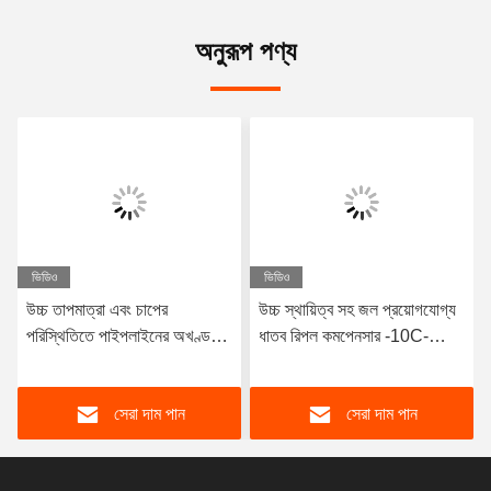
অনুরূপ পণ্য
ভিডিও
ভিডিও
উচ্চ তাপমাত্রা এবং চাপের
উচ্চ স্থায়িত্ব সহ জল প্রয়োগযোগ্য
পরিস্থিতিতে পাইপলাইনের অখণ্ডতা
ধাতব রিপল কমপেনসার -10C-
এবং কার্যকারিতা নিশ্চিত করার জন্য
300C তাপমাত্রা পরিসীমা
ডিজাইন করা DIN ঢালাই করা
সেরা দাম পান
সেরা দাম পান
স্টেইনলেস স্টিলের ধাতব বেলো