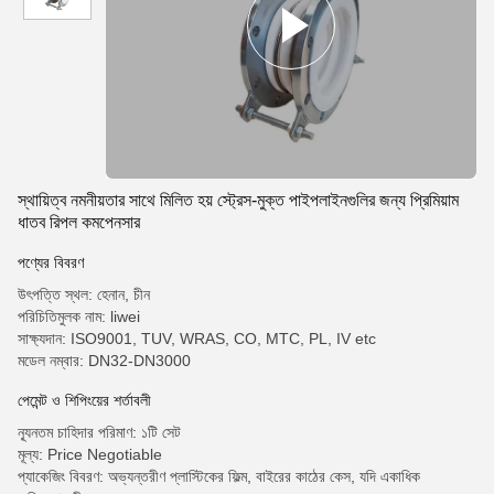
স্থায়িত্ব নমনীয়তার সাথে মিলিত হয় স্ট্রেস-মুক্ত পাইপলাইনগুলির জন্য প্রিমিয়াম
ধাতব রিপল কমপেনসার
পণ্যের বিবরণ
উৎপত্তি স্থল: হেনান, চীন
পরিচিতিমুলক নাম: liwei
সাক্ষ্যদান: ISO9001, TUV, WRAS, CO, MTC, PL, IV etc
মডেল নম্বার: DN32-DN3000
পেমেন্ট ও শিপিংয়ের শর্তাবলী
ন্যূনতম চাহিদার পরিমাণ: ১টি সেট
মূল্য: Price Negotiable
প্যাকেজিং বিবরণ: অভ্যন্তরীণ প্লাস্টিকের ফিল্ম, বাইরের কাঠের কেস, যদি একাধিক