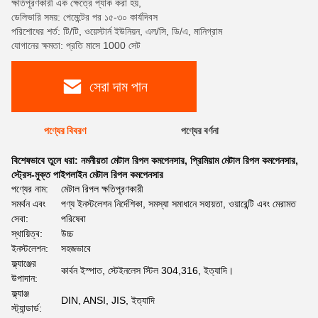
ক্ষতিপূরণকারী এক ক্ষেত্রে প্যাক করা হয়,
ডেলিভারি সময়: পেমেন্টের পর ১৫-৩০ কার্যদিবস
পরিশোধের শর্ত: টি/টি, ওয়েস্টার্ন ইউনিয়ন, এল/সি, ডি/এ, মানিগ্রাম
যোগানের ক্ষমতা: প্রতি মাসে 1000 সেট
সেরা দাম পান
পণ্যের বিবরণ
পণ্যের বর্ণনা
বিশেষভাবে তুলে ধরা:
নমনীয়তা মেটাল রিপল কমপেনসার
,
প্রিমিয়াম মেটাল রিপল কমপেনসার
,
স্ট্রেস-মুক্ত পাইপলাইন মেটাল রিপল কমপেনসার
পণ্যের নাম:
মেটাল রিপল ক্ষতিপূরণকারী
সমর্থন এবং
পণ্য ইনস্টলেশন নির্দেশিকা, সমস্যা সমাধানে সহায়তা, ওয়ারেন্টি এবং মেরামত
সেবা:
পরিষেবা
স্থায়িত্ব:
উচ্চ
ইনস্টলেশন:
সহজভাবে
ফ্ল্যাঞ্জের
কার্বন ইস্পাত, স্টেইনলেস স্টিল 304,316, ইত্যাদি।
উপাদান:
ফ্ল্যাঞ্জ
DIN, ANSI, JIS, ইত্যাদি
স্ট্যান্ডার্ড: