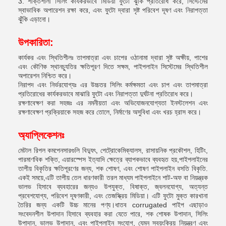
3. শক্তিশালী সিলিং কার্যকরভাবে মিডিয়া ফুটো ঝুঁকি প্রতিরোধ করে, সিস্টেমের
স্বাভাবিক অপারেশন রক্ষা করে, এবং ফুটো দ্বারা সৃষ্ট পরিবেশ দূষণ এবং নিরাপত্তা
ঝুঁকি এড়ানো।
উপকারিতা:
কার্যকর এবং স্থিতিশীলঃ তাপমাত্রা এবং চাপের ওঠানামা দ্বারা সৃষ্ট অক্ষীয়, পাশের
এবং কৌণিক স্থানচ্যুতির ক্ষতিপূরণ দিতে সক্ষম, পাইপলাইন সিস্টেমের স্থিতিশীল
অপারেশন নিশ্চিত করে।
নিরাপদ এবং নির্ভরযোগ্যঃ এর উচ্চতর সিলিং কর্মক্ষমতা এবং চাপ এবং তাপমাত্রা
প্রতিরোধের কার্যকরভাবে মাঝারি ফুটো এবং নিরাপত্তা দুর্ঘটনা প্রতিরোধ করে।
রক্ষণাবেক্ষণ করা সহজঃ এর নমনীয়তা এবং অভিযোজনযোগ্যতা ইনস্টলেশন এবং
রক্ষণাবেক্ষণ প্রক্রিয়াকে সহজ করে তোলে, নির্মাণের অসুবিধা এবং খরচ হ্রাস করে।
অ্যাপ্লিকেশনঃ
মেটাল রিপল কমপেনসারগুলি বিদ্যুৎ, পেট্রোকেমিক্যালস, রাসায়নিক প্রকৌশল, হিটিং,
পারমাণবিক শক্তি, এয়ারস্পেস ইত্যাদি ক্ষেত্রে ব্যাপকভাবে ব্যবহৃত হয়,পাইপলাইনের
তাপীয় বিকৃতির ক্ষতিপূরণের জন্য, শক শোষণ, এবং শোষণ পাইপলাইন বসতি বিকৃতি.
একই সময়ে,এটি তাপীয় তেল ধারণকারী তরল মাধ্যম পাইপলাইনে শাট-অফ বা নিয়ন্ত্রক
ভালভ হিসাবে ব্যবহারের জন্যও উপযুক্ত, বিষাক্ত, জ্বলনযোগ্য, অত্যন্ত
প্রবেশযোগ্য, পরিবেশ দূষণকারী, এবং তেজস্ক্রিয় মিডিয়া। এটি ফুটো মুক্ত কারখানা
তৈরির জন্য একটি উচ্চ মানের পণ্য।ধাতব corrugated পাইপ এছাড়াও
সংবেদনশীল উপাদান হিসাবে ব্যবহার করা যেতে পারে, শক শোষক উপাদান, সিলিং
উপাদান, ভালভ উপাদান, এবং পাইপলাইন সংযোগ, যেমন স্বয়ংক্রিয় নিয়ন্ত্রণ এবং