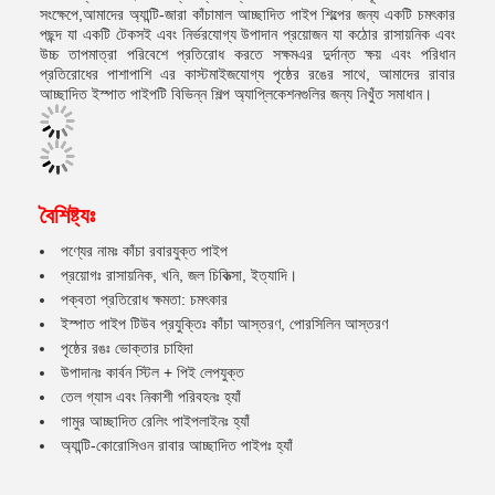
সংক্ষেপে,আমাদের অ্যান্টি-জারা কাঁচামাল আচ্ছাদিত পাইপ শিল্পের জন্য একটি চমৎকার
পছন্দ যা একটি টেকসই এবং নির্ভরযোগ্য উপাদান প্রয়োজন যা কঠোর রাসায়নিক এবং
উচ্চ তাপমাত্রা পরিবেশে প্রতিরোধ করতে সক্ষমএর দুর্দান্ত ক্ষয় এবং পরিধান
প্রতিরোধের পাশাপাশি এর কাস্টমাইজযোগ্য পৃষ্ঠের রঙের সাথে, আমাদের রাবার
আচ্ছাদিত ইস্পাত পাইপটি বিভিন্ন শিল্প অ্যাপ্লিকেশনগুলির জন্য নিখুঁত সমাধান।
বৈশিষ্ট্যঃ
পণ্যের নামঃ কাঁচা রবারযুক্ত পাইপ
প্রয়োগঃ রাসায়নিক, খনি, জল চিকিত্সা, ইত্যাদি।
পক্বতা প্রতিরোধ ক্ষমতা: চমৎকার
ইস্পাত পাইপ টিউব প্রযুক্তিঃ কাঁচা আস্তরণ, পোরসিলিন আস্তরণ
পৃষ্ঠের রঙঃ ভোক্তার চাহিদা
উপাদানঃ কার্বন স্টিল + পিই লেপযুক্ত
তেল গ্যাস এবং নিকাশী পরিবহনঃ হ্যাঁ
গামুর আচ্ছাদিত রেলিং পাইপলাইনঃ হ্যাঁ
অ্যান্টি-কোরোসিওন রাবার আচ্ছাদিত পাইপঃ হ্যাঁ