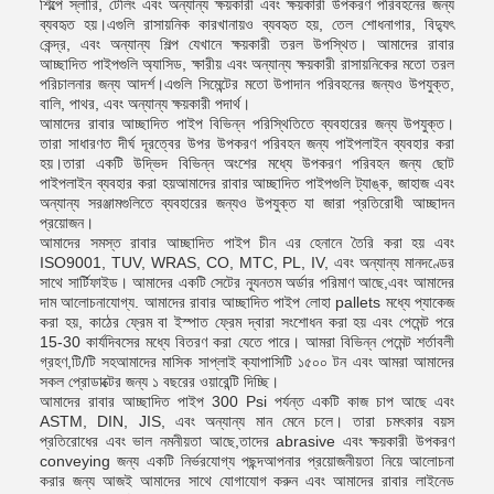
শিল্পে স্লারি, টেলিং এবং অন্যান্য ক্ষয়কারী এবং ক্ষয়কারী উপকরণ পরিবহনের জন্য
ব্যবহৃত হয়।এগুলি রাসায়নিক কারখানায়ও ব্যবহৃত হয়, তেল শোধনাগার, বিদ্যুৎ
কেন্দ্র, এবং অন্যান্য শিল্প যেখানে ক্ষয়কারী তরল উপস্থিত। আমাদের রাবার
আচ্ছাদিত পাইপগুলি অ্যাসিড, ক্ষারীয় এবং অন্যান্য ক্ষয়কারী রাসায়নিকের মতো তরল
পরিচালনার জন্য আদর্শ।এগুলি সিমেন্টের মতো উপাদান পরিবহনের জন্যও উপযুক্ত,
বালি, পাথর, এবং অন্যান্য ক্ষয়কারী পদার্থ।
আমাদের রাবার আচ্ছাদিত পাইপ বিভিন্ন পরিস্থিতিতে ব্যবহারের জন্য উপযুক্ত।
তারা সাধারণত দীর্ঘ দূরত্বের উপর উপকরণ পরিবহন জন্য পাইপলাইন ব্যবহার করা
হয়।তারা একটি উদ্ভিদ বিভিন্ন অংশের মধ্যে উপকরণ পরিবহন জন্য ছোট
পাইপলাইন ব্যবহার করা হয়আমাদের রাবার আচ্ছাদিত পাইপগুলি ট্যাঙ্ক, জাহাজ এবং
অন্যান্য সরঞ্জামগুলিতে ব্যবহারের জন্যও উপযুক্ত যা জারা প্রতিরোধী আচ্ছাদন
প্রয়োজন।
আমাদের সমস্ত রাবার আচ্ছাদিত পাইপ চীন এর হেনানে তৈরি করা হয় এবং
ISO9001, TUV, WRAS, CO, MTC, PL, IV, এবং অন্যান্য মানদণ্ডের
সাথে সার্টিফাইড। আমাদের একটি সেটের ন্যূনতম অর্ডার পরিমাণ আছে,এবং আমাদের
দাম আলোচনাযোগ্য. আমাদের রাবার আচ্ছাদিত পাইপ লোহা pallets মধ্যে প্যাকেজ
করা হয়, কাঠের ফ্রেম বা ইস্পাত ফ্রেম দ্বারা সংশোধন করা হয় এবং পেমেন্ট পরে
15-30 কার্যদিবসের মধ্যে বিতরণ করা যেতে পারে। আমরা বিভিন্ন পেমেন্ট শর্তাবলী
গ্রহণ,টি/টি সহআমাদের মাসিক সাপ্লাই ক্যাপাসিটি ১৫০০ টন এবং আমরা আমাদের
সকল প্রোডাক্টের জন্য ১ বছরের ওয়ারেন্টি দিচ্ছি।
আমাদের রাবার আচ্ছাদিত পাইপ 300 Psi পর্যন্ত একটি কাজ চাপ আছে এবং
ASTM, DIN, JIS, এবং অন্যান্য মান মেনে চলে। তারা চমৎকার বয়স
প্রতিরোধের এবং ভাল নমনীয়তা আছে,তাদের abrasive এবং ক্ষয়কারী উপকরণ
conveying জন্য একটি নির্ভরযোগ্য পছন্দআপনার প্রয়োজনীয়তা নিয়ে আলোচনা
করার জন্য আজই আমাদের সাথে যোগাযোগ করুন এবং আমাদের রাবার লাইনেড