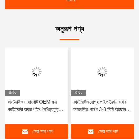
অনুরূপ পণ্য
ভিডিও
ভিডিও
কাস্টমাইজড সাপোর্ট OEM ক্ষয়
কাস্টমাইজযোগ্য পাইপ দৈর্ঘ্য রাবার
প্রতিরোধী রাবার পাইপ বৈশিষ্ট্যযুক্ত
আচ্ছাদিত পাইপ 3-8 মিমি আচ্ছাদন
টেকসই প্রাকৃতিক রাবার
বেধের সাথে ডিজাইন করা হয়েছে যা
Neoprene EPDM এবং
দুর্দান্ত জারা প্রতিরোধের সরবরাহ করে
সেরা দাম পান
সেরা দাম পান
nitrile আস্তরণের উপাদান কর্মক্ষমতা