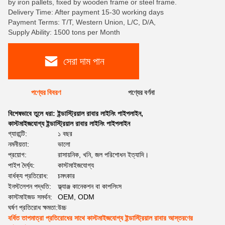
by iron pallets, fixed by wooden frame or steel frame.
Delivery Time: After payment 15-30 working days
Payment Terms: T/T, Western Union, L/C, D/A,
Supply Ability: 1500 tons per Month
সেরা দাম পান
পণ্যের বিবরণ
পণ্যের বর্ণনা
বিশেষভাবে তুলে ধরা:
ইন্ডাস্ট্রিয়াল রাবার লাইনিং পাইপলাইন
,
কাস্টমাইজযোগ্য ইন্ডাস্ট্রিয়াল রাবার লাইনিং পাইপলাইন
গ্যারান্টি:
১ বছর
নমনীয়তা:
ভালো
প্রয়োগ:
রাসায়নিক, খনি, জল পরিশোধন ইত্যাদি।
পাইপ দৈর্ঘ্য:
কাস্টমাইজযোগ্য
বার্ধক্য প্রতিরোধ:
চমৎকার
ইনস্টলেশন পদ্ধতি:
ফ্ল্যাঞ্জ কানেকশন বা কাপলিংস
কাস্টমাইজড সমর্থন:
OEM, ODM
ঘর্ষণ প্রতিরোধ ক্ষমতা:
উচ্চ
বর্ধিত তাপমাত্রা প্রতিরোধের সাথে কাস্টমাইজযোগ্য ইন্ডাস্ট্রিয়াল রাবার আস্তরণের