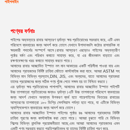
পাইপলাইন
পণ্যের বর্ণনাঃ
পাইপের অভ্যন্তরে রাবার আস্তরণ দুর্দান্ত ক্ষয় প্রতিরোধের সরবরাহ করে, এটি এমন
পরিবেশে ব্যবহারের জন্য আদর্শ করে তোলে যেখানে উপাদানগুলি কঠোর রাসায়নিক বা
ক্ষয়কারী পদার্থের সংস্পর্শে আসে।রাবার আস্তরণ এছাড়াও পাইপের অভ্যন্তরীণ
পৃষ্ঠের ঘর্ষণ এবং পরিধান কমাতে সাহায্য করে, যা এর জীবনকাল বাড়াতে এবং
রক্ষণাবেক্ষণের খরচ কমাতে সাহায্য করতে পারে।
আমাদের রাবার আচ্ছাদিত ইস্পাত নল মান আকারের একটি পরিসীমা পাওয়া যায় এবং
আমাদের গ্রাহকদের নির্দিষ্ট চাহিদা মেটাতে কাস্টমাইজ করা যাবে. আমরা ASTM সহ
বিভিন্ন মান বিভিন্ন প্রস্তাব,DIN, JIS, এবং অন্যদের, যাতে আমাদের গ্রাহকরা
তাদের প্রয়োজনের জন্য সঠিক পণ্য খুঁজে পেতে সক্ষম হয় তা নিশ্চিত করতে।
এর দুর্দান্ত ক্ষয় প্রতিরোধের পাশাপাশি, আমাদের রাবার আচ্ছাদিত ইস্পাত পাইপটি
উচ্চ তাপমাত্রা প্রতিরোধের জন্যও দুর্দান্ত।এটি উচ্চ তাপমাত্রা পরিবেশে ব্যবহারের
জন্য আদর্শ যেখানে অন্যান্য উপকরণ ব্যর্থ হতে পারেপাইপের ভিতরের রাবারের
আস্তরণের তাপমাত্রা ১৮০ ডিগ্রি সেলসিয়াস পর্যন্ত হতে পারে, যা এটিকে বিভিন্ন
অ্যাপ্লিকেশনে ব্যবহারের জন্য আদর্শ করে তোলে।
আমাদের রাবার আচ্ছাদিত ইস্পাত পাইপের পৃষ্ঠের রঙ আমাদের গ্রাহকদের নির্দিষ্ট
চাহিদা পূরণের জন্য কাস্টমাইজ করা যেতে পারে। আমরা বুঝতে পারি যে বিভিন্ন
শিল্পের বিভিন্ন নান্দনিক প্রয়োজনীয়তা আছে,এবং আমরা আমাদের গ্রাহকদের এমন
একটি পণ্য সরবরাহ করতে প্রতিশ্রুতিবদ্ধ যা তাদের নির্দিষ্ট চাহিদা পূরণ করে.