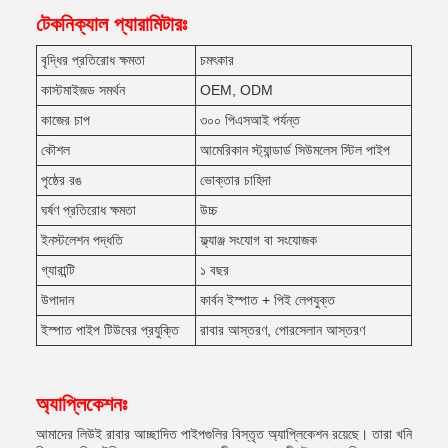
টেকনিক্যাল প্যারামিটারঃ
বৃদ্ধির প্রতিরোধ ক্ষমতা
চমৎকার
কাস্টমাইজড সমর্থন
OEM, ODM
কাজের চাপ
৩০০ পিএসআই পর্যন্ত
কৌশল
আমেরিকান স্ট্যান্ডার্ড সিউমলেস স্টিল পাইপ
পৃষ্ঠের রঙ
ভোক্তার চাহিদা
ঘর্ষণ প্রতিরোধ ক্ষমতা
উচ্চ
ইনস্টলেশন পদ্ধতি
ফ্ল্যাঞ্জ সংযোগ বা সংযোজক
গ্যারান্টি
১ বছর
উপাদান
কার্বন ইস্পাত + পিই লেপযুক্ত
ইস্পাত পাইপ টিউবের প্রযুক্তি
রাবার আস্তরণ, পোরসেলান আস্তরণ
অ্যাপ্লিকেশনঃ
আমাদের লিউই রাবার আচ্ছাদিত পাইপগুলির বিস্তৃত অ্যাপ্লিকেশন রয়েছে। তারা খনি