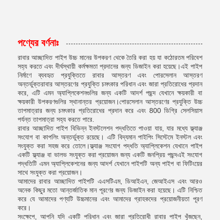
পণ্যের বর্ণনাঃ
রাবার আচ্ছাদিত পাইপ উচ্চ মানের উপকরণ থেকে তৈরি করা হয় যা কঠোরতম পরিবেশ
সহ্য করতে এবং দীর্ঘস্থায়ী কর্মক্ষমতা প্রদানের জন্য ডিজাইন করা হয়েছে।এই পাইপ
নির্মাণে ব্যবহৃত প্রযুক্তিতে রাবার আস্তরণ এবং পোরসেলান আস্তরণ
অন্তর্ভুক্তরাবার আস্তরণের প্রযুক্তি চমৎকার পরিধান এবং জারা প্রতিরোধের প্রদান
করে, এটি এমন অ্যাপ্লিকেশনগুলির জন্য একটি আদর্শ পছন্দ যেখানে ক্ষয়কারী বা
ক্ষয়কারী উপকরণগুলির স্থানান্তর প্রয়োজন।পোরসেলান আস্তরণের প্রযুক্তি উচ্চ
তাপমাত্রার জন্য চমৎকার প্রতিরোধের প্রদান করে এবং 800 ডিগ্রি সেলসিয়াস
পর্যন্ত তাপমাত্রা সহ্য করতে পারে.
রাবার আচ্ছাদিত পাইপ বিভিন্ন ইনস্টলেশন পদ্ধতিতে পাওয়া যায়, যার মধ্যে ফ্ল্যাঞ্জ
সংযোগ বা কাপলিং অন্তর্ভুক্ত রয়েছে। এটি বিদ্যমান পাইপিং সিস্টেমে ইনস্টল এবং
সংযুক্ত করা সহজ করে তোলে।ফ্ল্যাঞ্জ সংযোগ পদ্ধতি অ্যাপ্লিকেশন যেখানে পাইপ
একটি ফ্ল্যাঞ্জ বা ভালভ সংযুক্ত করা প্রয়োজন জন্য একটি জনপ্রিয় পছন্দএই সংযোগ
পদ্ধতিটি এমন অ্যাপ্লিকেশনের জন্য আদর্শ যেখানে পাইপটি অন্য পাইপ বা ফিটিংয়ের
সাথে সংযুক্ত করা প্রয়োজন।
আমাদের রাবার আচ্ছাদিত পাইপটি এএসটিএম, ডিআইএন, জেআইএস এবং আরও
অনেক কিছুর মতো আন্তর্জাতিক মান পূরণের জন্য ডিজাইন করা হয়েছে। এটি নিশ্চিত
করে যে আমাদের পণ্যটি উচ্চমানের এবং আমাদের গ্রাহকদের প্রয়োজনীয়তা পূরণ
করে।
সংক্ষেপে, আপনি যদি একটি পরিধান এবং জারা প্রতিরোধী রাবার পাইপ খুঁজছেন,