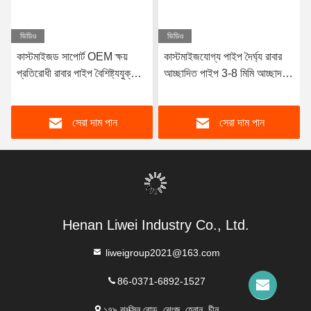
ভিডিও
ভিডিও
কাস্টমাইজড সাপোর্ট OEM ক্ষয়
কাস্টমাইজযোগ্য পাইপ দৈর্ঘ্য রাবার
প্রতিরোধী রাবার পাইপ বৈশিষ্ট্যযুক্ত
আচ্ছাদিত পাইপ 3-8 মিমি আচ্ছাদন
টেকসই প্রাকৃতিক রাবার
বেধের সাথে ডিজাইন করা হয়েছে যা
Neoprene EPDM এবং
দুর্দান্ত জারা প্রতিরোধের সরবরাহ করে
সেরা দাম পান
সেরা দাম পান
nitrile আস্তরণের উপাদান কর্মক্ষমতা
জন্য
Henan Liwei Industry Co., Ltd.
liweigroup2021@163.com
86-0371-6892-1527
১৭৯ ঝংক্সিন রোড, ঝেংজু, হেনান, চীন