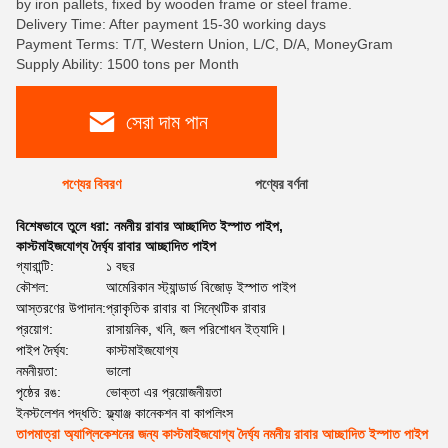
by iron pallets, fixed by wooden frame or steel frame.
Delivery Time: After payment 15-30 working days
Payment Terms: T/T, Western Union, L/C, D/A, MoneyGram
Supply Ability: 1500 tons per Month
সেরা দাম পান
পণ্যের বিবরণ
পণ্যের বর্ণনা
বিশেষভাবে তুলে ধরা:
নমনীয় রাবার আচ্ছাদিত ইস্পাত পাইপ
,
কাস্টমাইজযোগ্য দৈর্ঘ্য রাবার আচ্ছাদিত পাইপ
গ্যারান্টি:
১ বছর
কৌশল:
আমেরিকান স্ট্যান্ডার্ড বিজোড় ইস্পাত পাইপ
আস্তরণের উপাদান:
প্রাকৃতিক রাবার বা সিন্থেটিক রাবার
প্রয়োগ:
রাসায়নিক, খনি, জল পরিশোধন ইত্যাদি।
পাইপ দৈর্ঘ্য:
কাস্টমাইজযোগ্য
নমনীয়তা:
ভালো
পৃষ্ঠের রঙ:
ভোক্তা এর প্রয়োজনীয়তা
ইনস্টলেশন পদ্ধতি:
ফ্ল্যাঞ্জ কানেকশন বা কাপলিংস
তাপমাত্রা অ্যাপ্লিকেশনের জন্য কাস্টমাইজযোগ্য দৈর্ঘ্য নমনীয় রাবার আচ্ছাদিত ইস্পাত পাইপ