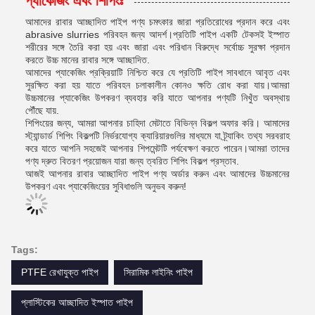
প্যাকেজিং এবং শিপিংঃ
আমাদের রাবার আচ্ছাদিত পাইপ পণ্য চমৎকার জারা প্রতিরোধের প্রদান করে এবং
abrasive slurries পরিবহন জন্য আদর্শ।প্রতিটি পাইপ একটি টেকসই ইস্পাত
শরীরের সঙ্গে তৈরি করা হয় এবং জারা এবং পরিধান বিরুদ্ধে সর্বোচ্চ সুরক্ষা প্রদান
করতে উচ্চ মানের রাবার সঙ্গে আচ্ছাদিত.
আমাদের প্যাকেজিং প্রক্রিয়াটি নিশ্চিত করে যে প্রতিটি পাইপ সাবধানে আবৃত এবং
সুরক্ষিত করা হয় যাতে পরিবহন চলাকালীন কোনও ক্ষতি রোধ করা যায়।আমরা
উচ্চমানের প্যাকেজিং উপকরণ ব্যবহার করি যাতে আপনার পণ্যটি নিখুঁত অবস্থায়
পৌঁছে যায়.
শিপিংয়ের জন্য, আমরা আপনার চাহিদা মেটাতে বিভিন্ন বিকল্প অফার করি। আমাদের
স্ট্যান্ডার্ড শিপিং বিকল্পটি নির্ভরযোগ্য ক্যারিয়ারগুলির মাধ্যমে যা ট্র্যাকিং তথ্য সরবরাহ
করে যাতে আপনি সহজেই আপনার শিপমেন্টটি পর্যবেক্ষণ করতে পারেন।আমরা তাদের
পণ্য দ্রুত বিতরণ প্রয়োজন যারা জন্য ত্বরিত শিপিং বিকল্প প্রস্তাব.
আজই আপনার রাবার আচ্ছাদিত পাইপ পণ্য অর্ডার করুন এবং আমাদের উচ্চমানের
উপকরণ এবং প্যাকেজিংয়ের সুবিধাগুলি অনুভব করুন!
Tags:
PTFE রেখাযুক্ত পাইপ
সিরামিক লাইনিং পাইপ
প্লাস্টিকের আচ্ছাদিত ইস্পাত পাইপ