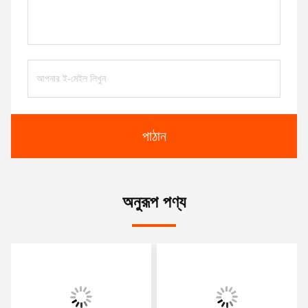
পাঠান
অনুরূপ পণ্য