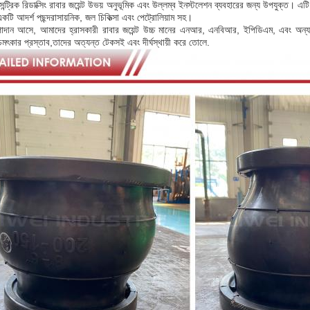
্ট্রিক রিডাক্সিং রাবার জয়েন্ট উভয় অনুভূমিক এবং উল্লম্ব ইনস্টলেশন ব্যবহারের জন্য উপযুক্ত। এট
 একটি আদর্শ পছন্দরাসায়নিক, জল চিকিত্সা এবং পেট্রোলিয়াম সহ।
াদান আসে, আমাদের হ্রাসকারী রাবার জয়েন্ট উচ্চ মানের এনআর, এনবিআর, ইপিডিএম, এবং অন্
মৎকার প্রস্তাব,তাদের অত্যন্ত টেকসই এবং দীর্ঘস্থায়ী করে তোলে.