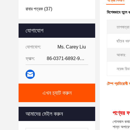
পণ্যের বিবরণ
রাবার পত্রক
(37)
বিশেষভাবে তুলে 
তাপমাত্রা
যোগাযোগ
ছাঁচের ধর
যোগাযোগ:
Ms. Carey Liu
আকার:
ফ্যাক্স:
86-0371-6892-9024
নয়েজ রি
টেম্প প্রতিরোধী ক
এখন চ্যাট করুন
পণ্যের বর্
আমাদের মেইল করুন
গোলমাল কমানো
শান্ত অপারে