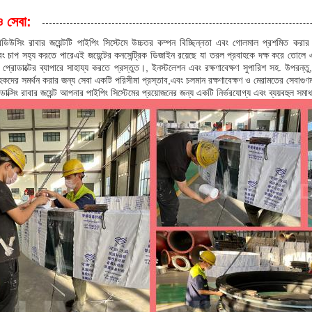
ও সেবা:
 রিডিউসিং রাবার জয়েন্টটি পাইপিং সিস্টেমে উচ্চতর কম্পন বিচ্ছিন্নতা এবং গোলমাল প্রশমিত করার
ং চাপ সহ্য করতে পারেএই জয়েন্টের কনসেন্ট্রিক ডিজাইন রয়েছে যা তরল প্রবাহকে দক্ষ করে তোলে এবং
প্রোডাক্টের ব্যাপারে সাহায্য করতে প্রস্তুত।, ইনস্টলেশন এবং রক্ষণাবেক্ষণ সুপারিশ সহ. উপরন
কদের সমর্থন করার জন্য সেবা একটি পরিসীমা প্রস্তাব,এবং চলমান রক্ষণাবেক্ষণ ও মেরামতের সেবাগুণমা
রিডাক্সিং রাবার জয়েন্ট আপনার পাইপিং সিস্টেমের প্রয়োজনের জন্য একটি নির্ভরযোগ্য এবং ব্যয়বহুল সমা