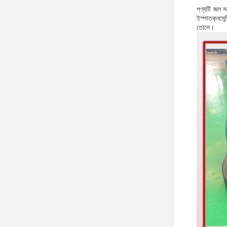
পণ্যটি জল সর
ইস্পাতকনসেন
তোলে।