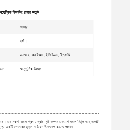
ন্ট্রিক রিডাক্সিং রাবার জয়েন্ট
অফার
হ্যাঁ।
এনআর, এনবিআর, ইপিডিএম, ইত্যাদি
রন:
আনূভুমিক উলম্ব
রে। এর নকশা তরল প্রবাহ দ্বারা সৃষ্ট কম্পন এবং গোলমাল নির্মূল করে,একটি
 ছাড়া একটি গোলমাল মুক্ত পরিবেশ উপভোগ করতে পারেন.