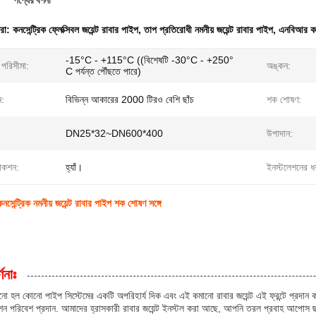
পণ্যের বর্ণনা
ধরা:
কনসেন্ট্রিক ফ্লেক্সিবল জয়েন্ট রাবার পাইপ
,
তাপ প্রতিরোধী নমনীয় জয়েন্ট রাবার পাইপ
,
এনবিআর কনসে
-15°C - +115°C ((বিশেষটি -30°C - +250°
 পরিসীমা:
অঙ্কন:
C পর্যন্ত পৌঁছতে পারে)
ন:
বিভিন্ন আকারের 2000 টিরও বেশি ছাঁচ
শক শোষণ:
DN25*32~DN600*400
উপাদান:
ডাকশন:
হ্যাঁ।
ইনস্টলেশনের ধ
নসেন্ট্রিক নমনীয় জয়েন্ট রাবার পাইপ শক শোষণ সঙ্গে
ণনাঃ
 হল কোনো পাইপ সিস্টেমের একটি অপরিহার্য দিক এবং এই কমানো রাবার জয়েন্ট এই ফ্রন্টে প্রদান ক
শন পরিবেশ প্রদান. আমাদের হ্রাসকারী রাবার জয়েন্ট ইনস্টল করা আছে, আপনি তরল প্রবাহ আপোস