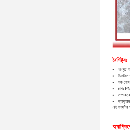
বৈশিষ্ট্যঃ
পণ্যের না
ইনস্টলেশ
শক শোষণঃ
চাপঃ 
তাপমাত্
ভ্যাকুয
এই পণ্যটির অন
অ্যাপ্লি