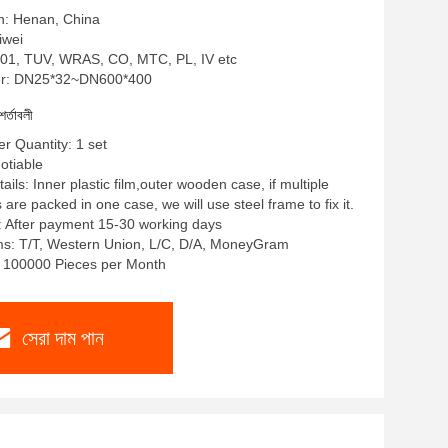
in: Henan, China
liwei
SO9001, TUV, WRAS, CO, MTC, PL, IV etc
r: DN25*32~DN600*400
শর্তাবলী
 Quantity: 1 set
gotiable
ils: Inner plastic film,outer wooden case, if multiple
re packed in one case, we will use steel frame to fix it.
: After payment 15-30 working days
s: T/T, Western Union, L/C, D/A, MoneyGram
y: 100000 Pieces per Month
সেরা দাম পান