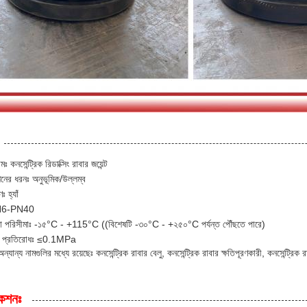
মঃ কনসেন্ট্রিক রিডাক্সিং রাবার জয়েন্ট
নের ধরনঃ অনুভূমিক/উল্লম্ব
 হ্যাঁ
PN6-PN40
রা পরিসীমাঃ -১৫°C - +115°C ((বিশেষটি -৩০°C - +২৫০°C পর্যন্ত পৌঁছতে পারে)
়াম প্রতিরোধঃ ≤0.1MPa
্যান্য নামগুলির মধ্যে রয়েছেঃ কনসেন্ট্রিক রাবার বেলু, কনসেন্ট্রিক রাবার ক্ষতিপূরণকারী, কনসেন্ট্রিক র
কেশনঃ