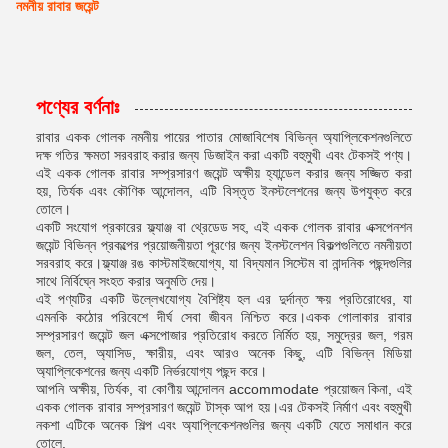
নমনীয় রাবার জয়েন্ট
পণ্যের বর্ণনাঃ
রাবার একক গোলক নমনীয় পায়ের পাতার মোজাবিশেষ বিভিন্ন অ্যাপ্লিকেশনগুলিতে
দক্ষ গতির ক্ষমতা সরবরাহ করার জন্য ডিজাইন করা একটি বহুমুখী এবং টেকসই পণ্য।
এই একক গোলক রাবার সম্প্রসারণ জয়েন্ট অক্ষীয় হ্যান্ডেল করার জন্য সজ্জিত করা
হয়, তির্যক এবং কৌণিক আন্দোলন, এটি বিস্তৃত ইনস্টলেশনের জন্য উপযুক্ত করে
তোলে।
একটি সংযোগ প্রকারের ফ্ল্যাঞ্জ বা থ্রেডেড সহ, এই একক গোলক রাবার এক্সপেনশন
জয়েন্ট বিভিন্ন প্রকল্পের প্রয়োজনীয়তা পূরণের জন্য ইনস্টলেশন বিকল্পগুলিতে নমনীয়তা
সরবরাহ করে।ফ্ল্যাঞ্জ রঙ কাস্টমাইজযোগ্য, যা বিদ্যমান সিস্টেম বা নান্দনিক পছন্দগুলির
সাথে নির্বিঘ্নে সংহত করার অনুমতি দেয়।
এই পণ্যটির একটি উল্লেখযোগ্য বৈশিষ্ট্য হল এর দুর্দান্ত ক্ষয় প্রতিরোধের, যা
এমনকি কঠোর পরিবেশে দীর্ঘ সেবা জীবন নিশ্চিত করে।একক গোলাকার রাবার
সম্প্রসারণ জয়েন্ট জল এক্সপোজার প্রতিরোধ করতে নির্মিত হয়, সমুদ্রের জল, গরম
জল, তেল, অ্যাসিড, ক্ষারীয়, এবং আরও অনেক কিছু, এটি বিভিন্ন মিডিয়া
অ্যাপ্লিকেশনের জন্য একটি নির্ভরযোগ্য পছন্দ করে।
আপনি অক্ষীয়, তির্যক, বা কোণীয় আন্দোলন accommodate প্রয়োজন কিনা, এই
একক গোলক রাবার সম্প্রসারণ জয়েন্ট টাস্ক আপ হয়।এর টেকসই নির্মাণ এবং বহুমুখী
নকশা এটিকে অনেক শিল্প এবং অ্যাপ্লিকেশনগুলির জন্য একটি যেতে সমাধান করে
তোলে.