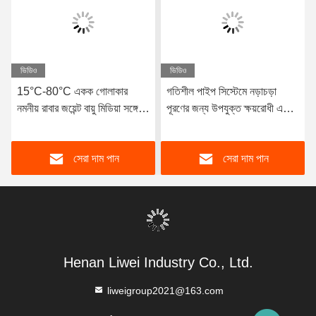
ভিডিও
ভিডিও
15°C-80°C একক গোলাকার
গতিশীল পাইপ সিস্টেমে নড়াচড়া
নমনীয় রাবার জয়েন্ট বায়ু মিডিয়া সঙ্গে
পূরণের জন্য উপযুক্ত ক্ষয়রোধী একক
সামঞ্জস্যপূর্ণ দীর্ঘ সেবা জীবন এবং
গোলক নমনীয় রাবার জয়েন্ট নমনীয়
উচ্চতর স্থায়িত্ব প্রস্তাব
উপাদান
সেরা দাম পান
সেরা দাম পান
Henan Liwei Industry Co., Ltd.
liweigroup2021@163.com