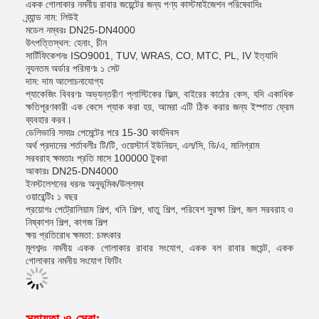
একক গোলাকার নমনীয় রাবার জয়েন্টের জন্য পণ্য কাস্টমাইজেশন পরিষেবাদিঃ
ব্র্যান্ড নাম: লিউই
মডেল নম্বরঃ DN25-DN4000
উৎপত্তিস্থল: হেনাং, চীন
সার্টিফিকেশনঃ ISO9001, TUV, WRAS, CO, MTC, PL, IV ইত্যাদি
ন্যূনতম অর্ডার পরিমাণঃ ১ সেট
দাম: দাম আলোচনাযোগ্য
প্যাকেজিং বিবরণঃ অভ্যন্তরীণ প্লাস্টিকের ফিল্ম, বাইরের কাঠের কেস, যদি একাধিক
ক্ষতিপূরণকারী এক কেসে প্যাক করা হয়, আমরা এটি ঠিক করার জন্য ইস্পাত ফ্রেম
ব্যবহার করব।
ডেলিভারি সময়ঃ পেমেন্টের পরে 15-30 কার্যদিবস
অর্থ প্রদানের শর্তাবলীঃ টি/টি, ওয়েস্টার্ন ইউনিয়ন, এল/সি, ডি/এ, মানিগ্রাম
সরবরাহ ক্ষমতাঃ প্রতি মাসে 100000 টুকরা
আকারঃ DN25-DN4000
ইনস্টলেশনের ধরনঃ অনুভূমিক/উল্লম্ব
ওয়ারেন্টিঃ ১ বছর
প্রয়োগঃ পেট্রোলিয়াম শিল্প, খনি শিল্প, ধাতু শিল্প, পরিবেশ সুরক্ষা শিল্প, জল সরবরাহ ও
নিষ্কাশন শিল্প, কাগজ শিল্প
ক্ষয় প্রতিরোধ ক্ষমতা: চমৎকার
মূলশব্দঃ নমনীয় একক গোলাকার রাবার সংযোগ, একক বল রাবার জয়েন্ট, একক
গোলাকার নমনীয় সংযোগ ফিটিং