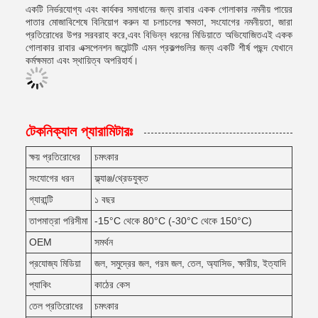
একটি নির্ভরযোগ্য এবং কার্যকর সমাধানের জন্য রাবার একক গোলাকার নমনীয় পায়ের
পাতার মোজাবিশেষে বিনিয়োগ করুন যা চলাচলের ক্ষমতা, সংযোগের নমনীয়তা, জারা
প্রতিরোধের উপর সরবরাহ করে,এবং বিভিন্ন ধরনের মিডিয়াতে অভিযোজিতএই একক
গোলাকার রাবার এক্সপেনশন জয়েন্টটি এমন প্রকল্পগুলির জন্য একটি শীর্ষ পছন্দ যেখানে
কর্মক্ষমতা এবং স্থায়িত্ব অপরিহার্য।
টেকনিক্যাল প্যারামিটারঃ
ক্ষয় প্রতিরোধের
চমৎকার
সংযোগের ধরন
ফ্ল্যাঞ্জ/থ্রেডযুক্ত
গ্যারান্টি
১ বছর
তাপমাত্রা পরিসীমা
-15°C থেকে 80°C (-30°C থেকে 150°C)
OEM
সমর্থন
প্রযোজ্য মিডিয়া
জল, সমুদ্রের জল, গরম জল, তেল, অ্যাসিড, ক্ষারীয়, ইত্যাদি
প্যাকিং
কাঠের কেস
তেল প্রতিরোধের
চমৎকার