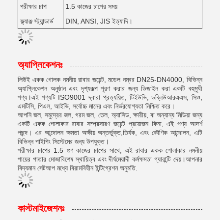
পরীক্ষার চাপ
1.5 কাজের চাপের সময়
ফ্ল্যাঞ্জ স্ট্যান্ডার্ড
DIN, ANSI, JIS ইত্যাদি।
অ্যাপ্লিকেশনঃ
লিউই একক গোলক নমনীয় রাবার জয়েন্ট, মডেল নম্বর DN25-DN4000, বিভিন্ন
অ্যাপ্লিকেশন অনুষ্ঠান এবং দৃশ্যকল্প পূরণ করার জন্য ডিজাইন করা একটি বহুমুখী
পণ্য।এই পণ্যটি ISO9001 দ্বারা প্রত্যয়িত, টিইউভি, ডব্লিউআরএএস, সিও,
এমটিসি, পিএল, আইভি, সর্বোচ্চ মানের এবং নির্ভরযোগ্যতা নিশ্চিত করে।
আপনি জল, সমুদ্রের জল, গরম জল, তেল, অ্যাসিড, ক্ষারীয়, বা অন্যান্য মিডিয়া জন্য
একটি একক গোলাকার রাবার সম্প্রসারণ জয়েন্ট প্রয়োজন কিনা, এই পণ্য আদর্শ
পছন্দ। এর আন্দোলন ক্ষমতা অক্ষীয় অন্তর্ভুক্ত,তির্যক, এবং কৌণিক আন্দোলন, এটি
বিভিন্ন পাইপিং সিস্টেমের জন্য উপযুক্ত।
পরীক্ষার চাপের 1.5 গুণ কাজের চাপের সাথে, এই রাবার একক গোলাকার নমনীয়
পায়ের পাতার মোজাবিশেষ স্থায়িত্ব এবং দীর্ঘমেয়াদী কর্মক্ষমতা গ্যারান্টি দেয়।আপনার
বিদ্যমান সেটআপ মধ্যে বিরামবিহীন ইন্টিগ্রেশন অনুমতি.
কাস্টমাইজেশনঃ