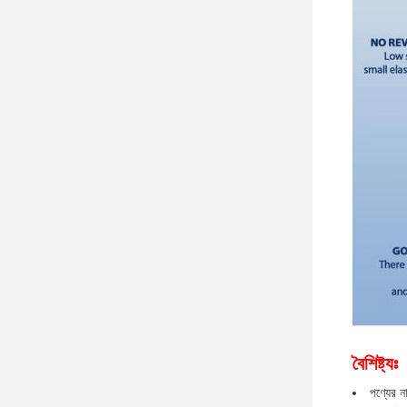
বৈশিষ্ট্যঃ
পণ্যের ন