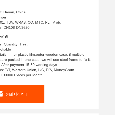
in: Henan, China
liwei
SO9001, TUV, WRAS, CO, MTC, PL, IV etc
r: DN108-DN3620
শর্তাবলী
 Quantity: 1 set
gotiable
ils: Inner plastic film,outer wooden case, if multiple
re packed in one case, we will use steel frame to fix it.
: After payment 15-30 working days
s: T/T, Western Union, L/C, D/A, MoneyGram
y: 100000 Pieces per Month
সেরা দাম পান