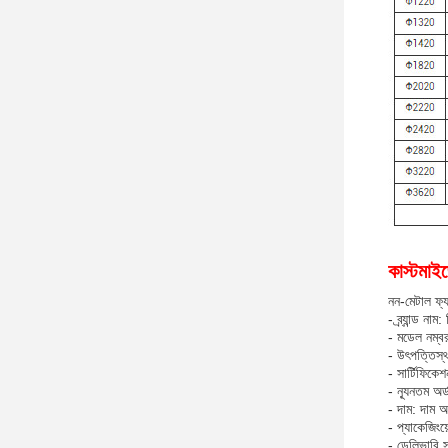
কাস্টমাই
নন-মেটাল ফ্য
- ব্র্যান্ড নাম
- মডেল নম
- উৎপত্তিস্থ
- সার্টিফ
- ন্যূনতম অর
- দাম: দাম 
- প্যাকেজিংয
- ডেলিভারি স