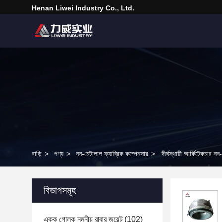
Henan Liwei Industry Co., Ltd.
বাড়ি
>
পণ্য
>
নন-মেটালাল ফ্যাব্রিক কম্পেনসার
>
দীর্ঘস্থায়ী আর্কিটেকচার
বিভাগসমূহ
একক গোলক নমনীয় রাবার জয়েন্ট
(102)