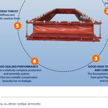
ামঃ নন-মেটালাল ফ্যাব্রিক কম্পেনসেটর