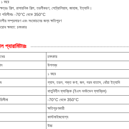
িঃ ১ বছর
ক্ষেত্রঃ শিল্প, রাসায়নিক শিল্প, তরলীকরণ, পেট্রোলিয়াম, জাহাজ, ইত্যাদি।
রা পরিসীমাঃ -70°C থেকে 350°C
াপীয় সম্প্রসারণ এবং সংকোচনের জন্য ক্ষতিপূরণ
রতিরোধ ক্ষমতা: চমৎকার
ল প্যারামিটারঃ
োধের
চমৎকার
শন
উপলব্ধ
১ বছর
ম
গ্যাস, তরল, শক্ত কণা, জল, গরম বাতাস, ধোঁয়া ইত্যাদি
ধাতুবিহীন ফ্যাব্রিক (ইএস ননউভেন ফ্যাব্রিক)
রিসীমা
-70°C থেকে 350°C
ক্ষতিপূরণকারী
কাস্টমাইজযোগ্য
উচ্চ