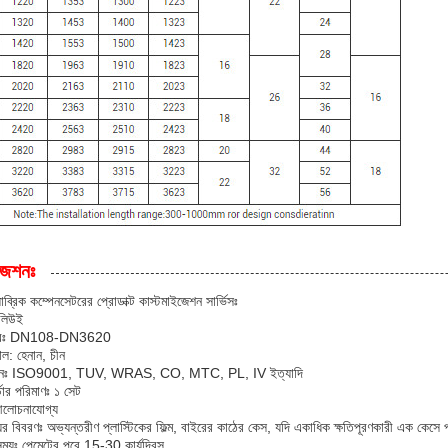
জেশনঃ
াব্রিক কম্পেনসেটরের প্রোডাক্ট কাস্টমাইজেশন সার্ভিসঃ
: লিউই
্বরঃ DN108-DN3620
ল: হেনান, চীন
িকেশনঃ ISO9001, TUV, WRAS, CO, MTC, PL, IV ইত্যাদি
্ডার পরিমাণঃ ১ সেট
আলোচনাযোগ্য
়ের বিবরণঃ অভ্যন্তরীণ প্লাস্টিকের ফিল্ম, বাইরের কাঠের কেস, যদি একাধিক ক্ষতিপূরণকারী এক কেস
ময়ঃ পেমেন্টের পরে 15-30 কার্যদিবস