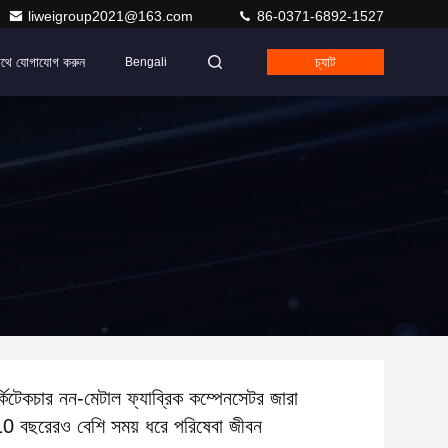
liweigroup2021@163.com
86-0371-6892-1527
াথে যোগাযোগ করুন
চ্যাট
Bengali
আর্কিটেকচার নন-মেটাল ফ্যাব্রিক কম্পেনসেটর জারা
10 বছরেরও বেশি সময় ধরে পরিষেবা জীবন