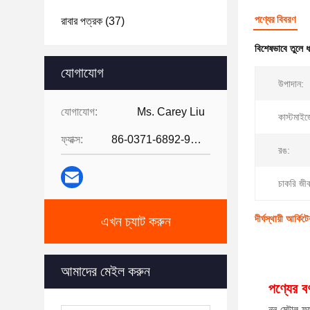
পণ্যের বিবরণ
রাবার পত্রক
(37)
বিশেষভাবে তুলে 
যোগাযোগ
উপাদান:
যোগাযোগ:
Ms. Carey Liu
কাস্টমাই
ফ্যাক্স:
86-0371-6892-9024
রঙ:
চাকরি জী
দীর্ঘস্থায়ী আর্
এখন চ্যাট করুন
আমাদের মেইল করুন
পণ্যের বর্
নন-মেটাল ফ্য