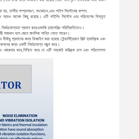
করা হয়, তাপীয় সম্প্রসারণ, সংকোচন,এবং পাইপ সিস্টেমের কম্পন.
এবং আরও অনেক কিছু রয়েছে। এটি পাইপিং সিস্টেম এবং পরিবেশের বিস্তৃত
এবং নির্ভরযোগ্যতা প্রদান করেএমনকি চ্যালেঞ্জিং পরিস্থিতিতেও।
্থায়ী সমাধান বলে জেনে মানসিক শান্তি পেতে পারেন।
দীর্ঘায়ু প্রদানের জন্য ডিজাইন করা হয়েছে।ইন্ডাস্ট্রিয়াল ফিল্ট ফ্যাব্রিক এবং
প্লিকেশনের জন্য একটি নির্ভরযোগ্য পছন্দ করে।
 আরও জোরদার করে,নিশ্চিত করে যে এটি সহজেই যান্ত্রিক চাপ এবং পরিবেশগত