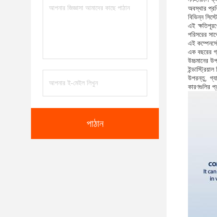
অবস্থার প্রত
বিভিন্ন সিস্
এই ক্ষতিপূর
পরিসরের সাথে
এই কম্পেনসেটর
এক বছরের গ্য
উচ্চমানের উপক
ইন্ডাস্ট্রিয়
উপরন্তু, গ্
কারণগুলির প
পাঠান