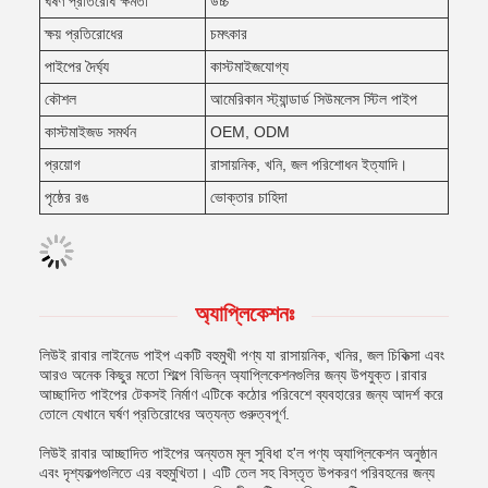
ঘর্ষণ প্রতিরোধ ক্ষমতা
উচ্চ
ক্ষয় প্রতিরোধের
চমৎকার
পাইপের দৈর্ঘ্য
কাস্টমাইজযোগ্য
কৌশল
আমেরিকান স্ট্যান্ডার্ড সিউমলেস স্টিল পাইপ
কাস্টমাইজড সমর্থন
OEM, ODM
প্রয়োগ
রাসায়নিক, খনি, জল পরিশোধন ইত্যাদি।
পৃষ্ঠের রঙ
ভোক্তার চাহিদা
অ্যাপ্লিকেশনঃ
লিউই রাবার লাইনেড পাইপ একটি বহুমুখী পণ্য যা রাসায়নিক, খনির, জল চিকিত্সা এবং
আরও অনেক কিছুর মতো শিল্পে বিভিন্ন অ্যাপ্লিকেশনগুলির জন্য উপযুক্ত।রাবার
আচ্ছাদিত পাইপের টেকসই নির্মাণ এটিকে কঠোর পরিবেশে ব্যবহারের জন্য আদর্শ করে
তোলে যেখানে ঘর্ষণ প্রতিরোধের অত্যন্ত গুরুত্বপূর্ণ.
লিউই রাবার আচ্ছাদিত পাইপের অন্যতম মূল সুবিধা হ'ল পণ্য অ্যাপ্লিকেশন অনুষ্ঠান
এবং দৃশ্যকল্পগুলিতে এর বহুমুখিতা। এটি তেল সহ বিস্তৃত উপকরণ পরিবহনের জন্য