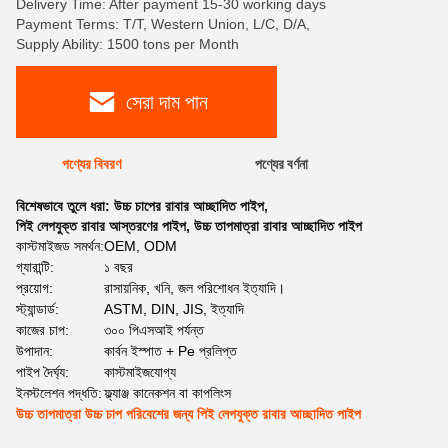
Delivery Time: After payment 15-30 working days
Payment Terms: T/T, Western Union, L/C, D/A,
Supply Ability: 1500 tons per Month
সেরা দাম পান
পণ্যের বিবরণ
পণ্যের বর্ণনা
বিশেষভাবে তুলে ধরা:
উচ্চ চাপের রাবার আচ্ছাদিত পাইপ
,
পিই লেপযুক্ত রাবার আস্তরণের পাইপ
,
উচ্চ তাপমাত্রা রাবার আচ্ছাদিত পাইপ
কাস্টমাইজড সমর্থন:
OEM, ODM
গ্যারান্টি:
১ বছর
প্রয়োগ:
রাসায়নিক, খনি, জল পরিশোধন ইত্যাদি।
স্ট্যান্ডার্ড:
ASTM, DIN, JIS, ইত্যাদি
কাজের চাপ:
৩০০ পিএসআই পর্যন্ত
উপাদান:
কার্বন ইস্পাত + Pe প্রলিপ্ত
পাইপ দৈর্ঘ্য:
কাস্টমাইজযোগ্য
ইনস্টলেশন পদ্ধতি:
ফ্ল্যাঞ্জ কানেকশন বা কাপলিংস
উচ্চ তাপমাত্রা উচ্চ চাপ পরিবেশের জন্য পিই লেপযুক্ত রাবার আচ্ছাদিত পাইপ