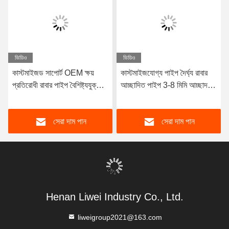
ভিডিও
ভিডিও
কাস্টমাইজড সাপোর্ট OEM ক্ষয়
কাস্টমাইজযোগ্য পাইপ দৈর্ঘ্য রাবার
প্রতিরোধী রাবার পাইপ বৈশিষ্ট্যযুক্ত
আচ্ছাদিত পাইপ 3-8 মিমি আচ্ছাদন
টেকসই প্রাকৃতিক রাবার
বেধের সাথে ডিজাইন করা হয়েছে যা
Neoprene EPDM এবং
দুর্দান্ত জারা প্রতিরোধের সরবরাহ করে
সেরা দাম পান
সেরা দাম পান
nitrile আস্তরণের উপাদান কর্মক্ষমতা
জন্য
Henan Liwei Industry Co., Ltd.
liweigroup2021@163.com