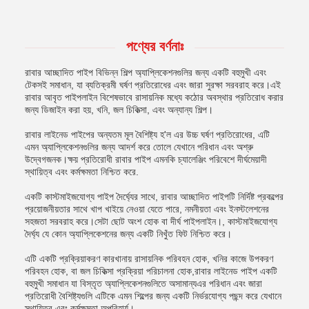
পণ্যের বর্ণনাঃ
রাবার আচ্ছাদিত পাইপ বিভিন্ন শিল্প অ্যাপ্লিকেশনগুলির জন্য একটি বহুমুখী এবং
টেকসই সমাধান, যা ব্যতিক্রমী ঘর্ষণ প্রতিরোধের এবং জারা সুরক্ষা সরবরাহ করে।এই
রাবার আবৃত পাইপলাইন বিশেষভাবে রাসায়নিক মধ্যে কঠোর অবস্থার প্রতিরোধ করার
জন্য ডিজাইন করা হয়, খনি, জল চিকিত্সা, এবং অন্যান্য শিল্প।
রাবার লাইনেড পাইপের অন্যতম মূল বৈশিষ্ট্য হ'ল এর উচ্চ ঘর্ষণ প্রতিরোধের, এটি
এমন অ্যাপ্লিকেশনগুলির জন্য আদর্শ করে তোলে যেখানে পরিধান এবং অশ্রু
উদ্বেগজনক।ক্ষয় প্রতিরোধী রাবার পাইপ এমনকি চ্যালেঞ্জিং পরিবেশে দীর্ঘমেয়াদী
স্থায়িত্ব এবং কর্মক্ষমতা নিশ্চিত করে.
একটি কাস্টমাইজযোগ্য পাইপ দৈর্ঘ্যের সাথে, রাবার আচ্ছাদিত পাইপটি নির্দিষ্ট প্রকল্পের
প্রয়োজনীয়তার সাথে খাপ খাইয়ে নেওয়া যেতে পারে, নমনীয়তা এবং ইনস্টলেশনের
সহজতা সরবরাহ করে।সেটা ছোট অংশ হোক বা দীর্ঘ পাইপলাইন।, কাস্টমাইজযোগ্য
দৈর্ঘ্য যে কোন অ্যাপ্লিকেশনের জন্য একটি নিখুঁত ফিট নিশ্চিত করে।
এটি একটি প্রক্রিয়াকরণ কারখানায় রাসায়নিক পরিবহন হোক, খনির কাজে উপকরণ
পরিবহন হোক, বা জল চিকিত্সা প্রক্রিয়া পরিচালনা হোক,রাবার লাইনেড পাইপ একটি
বহুমুখী সমাধান যা বিস্তৃত অ্যাপ্লিকেশনগুলিতে অসামান্যএর পরিধান এবং জারা
প্রতিরোধী বৈশিষ্ট্যগুলি এটিকে এমন শিল্পের জন্য একটি নির্ভরযোগ্য পছন্দ করে যেখানে
স্থায়িত্ব এবং কর্মক্ষমতা অপরিহার্য।