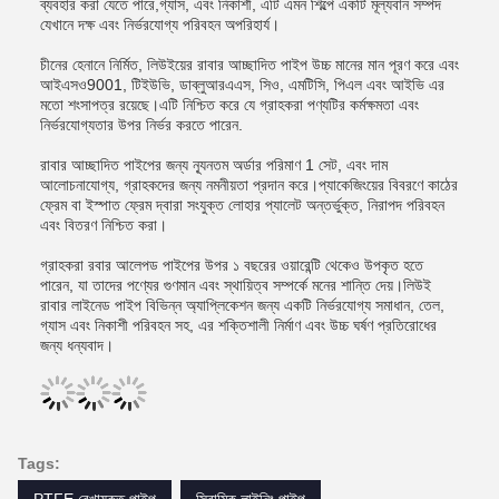
ব্যবহার করা যেতে পারে,গ্যাস, এবং নিকাশী, এটি এমন শিল্পে একটি মূল্যবান সম্পদ
যেখানে দক্ষ এবং নির্ভরযোগ্য পরিবহন অপরিহার্য।
চীনের হেনানে নির্মিত, লিউইয়ের রাবার আচ্ছাদিত পাইপ উচ্চ মানের মান পূরণ করে এবং
আইএসও9001, টিইউভি, ডাব্লুআরএএস, সিও, এমটিসি, পিএল এবং আইভি এর
মতো শংসাপত্র রয়েছে।এটি নিশ্চিত করে যে গ্রাহকরা পণ্যটির কর্মক্ষমতা এবং
নির্ভরযোগ্যতার উপর নির্ভর করতে পারেন.
রাবার আচ্ছাদিত পাইপের জন্য ন্যূনতম অর্ডার পরিমাণ 1 সেট, এবং দাম
আলোচনাযোগ্য, গ্রাহকদের জন্য নমনীয়তা প্রদান করে।প্যাকেজিংয়ের বিবরণে কাঠের
ফ্রেম বা ইস্পাত ফ্রেম দ্বারা সংযুক্ত লোহার প্যালেট অন্তর্ভুক্ত, নিরাপদ পরিবহন
এবং বিতরণ নিশ্চিত করা।
গ্রাহকরা রবার আলেপড পাইপের উপর ১ বছরের ওয়ারেন্টি থেকেও উপকৃত হতে
পারেন, যা তাদের পণ্যের গুণমান এবং স্থায়িত্ব সম্পর্কে মনের শান্তি দেয়।লিউই
রাবার লাইনেড পাইপ বিভিন্ন অ্যাপ্লিকেশন জন্য একটি নির্ভরযোগ্য সমাধান, তেল,
গ্যাস এবং নিকাশী পরিবহন সহ, এর শক্তিশালী নির্মাণ এবং উচ্চ ঘর্ষণ প্রতিরোধের
জন্য ধন্যবাদ।
Tags: