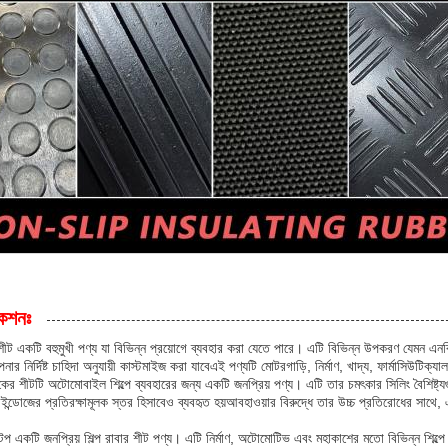
কেশনঃ
শীট একটি বহুমুখী পণ্য যা বিভিন্ন প্রয়োগে ব্যবহার করা যেতে পারে। এটি বিভিন্ন উপকরণ যেম
র নির্দিষ্ট চাহিদা অনুযায়ী কাস্টমাইজ করা যাবেএই পণ্যটি মোটরগাড়ি, নির্মাণ, খাদ্য, ফার্মাসিউটিক্যাল
িকের শীটটি অটোমোবাইল শিল্পে ব্যবহারের জন্য একটি জনপ্রিয় পণ্য। এটি তার চমৎকার সিলিং বৈশিষ্ট
পে উইন্ডোজের প্রতিরক্ষামূলক স্তর হিসাবেও ব্যবহৃত হয়আবহাওয়ার বিরুদ্ধে তার উচ্চ প্রতিরোধের সাথে,
টেপ একটি জনপ্রিয় শিল্প রাবার শীট পণ্য। এটি নির্মাণ, অটোমোটিভ এবং মহাকাশের মতো বিভিন্ন শিল্প