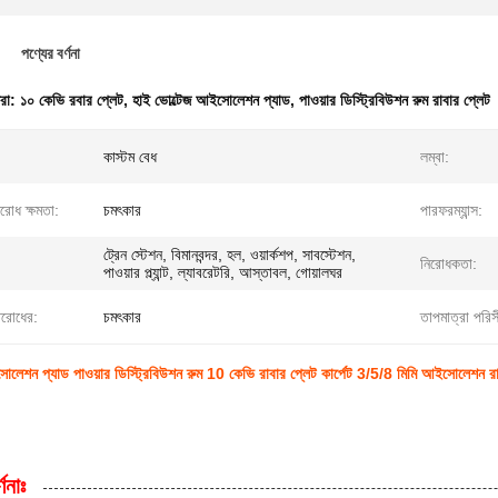
পণ্যের বর্ণনা
ধরা:
১০ কেভি রবার প্লেট
,
হাই ভোল্টেজ আইসোলেশন প্যাড
,
পাওয়ার ডিস্ট্রিবিউশন রুম রাবার প্লেট
কাস্টম বেধ
লম্বা:
িরোধ ক্ষমতা:
চমৎকার
পারফরম্যান্স:
ট্রেন স্টেশন, বিমানবন্দর, হল, ওয়ার্কশপ, সাবস্টেশন,
নিরোধকতা:
পাওয়ার প্ল্যান্ট, ল্যাবরেটরি, আস্তাবল, গোয়ালঘর
িরোধের:
চমৎকার
তাপমাত্রা পরিস
োলেশন প্যাড পাওয়ার ডিস্ট্রিবিউশন রুম 10 কেভি রাবার প্লেট কার্পেট 3/5/8 মিমি আইসোলেশন রা
ণনাঃ