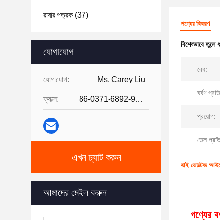
রাবার পত্রক
(37)
পণ্যের বিবরণ
বিশেষভাবে তুলে 
যোগাযোগ
বেধ:
যোগাযোগ:
Ms. Carey Liu
ঘর্ষণ প্রত
ফ্যাক্স:
86-0371-6892-9024
প্রয়োগ:
তেল প্রত
এখন চ্যাট করুন
হাই ভোল্টেজ আইস
আমাদের মেইল করুন
পণ্যের বর্