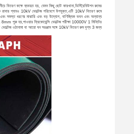
 বিতরণ কক্ষে ব্যবহৃত হয়, যেমন কিছু ছোট কারখানা,ডিস্ট্রিবিউশন রুমের
ধক রাবার প্যাডঃ 10kV ভোল্টেজ পরিবেশে উপযুক্ত,এটি 10kV বিতরণ রুমে
ে এবং সমস্ত ধরণের মাঝারি এবং বড় উদ্যোগ, বাণিজ্যিক ভবন এবং অন্যান্য
 8mm পুরু হয়,পাওয়ার ফ্রিকোয়েন্সি ভোল্টেজ পরীক্ষা 10000V 1 মিনিটের
় ভোল্টেজ ওঠানামা বা আরো ঘন সরঞ্জাম সঙ্গে 10kV বিতরণ রুম দৃশ্য 3 জন্য