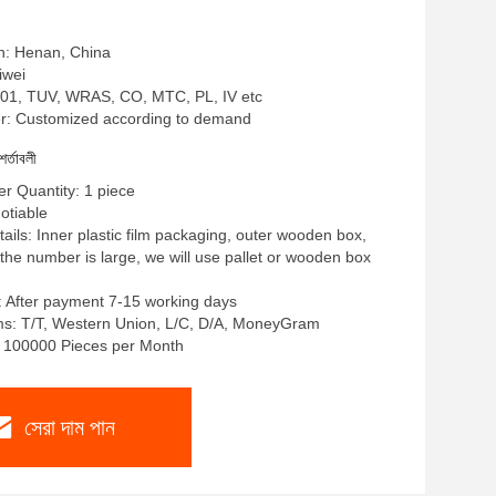
in: Henan, China
liwei
SO9001, TUV, WRAS, CO, MTC, PL, IV etc
: Customized according to demand
শর্তাবলী
r Quantity: 1 piece
gotiable
ails: Inner plastic film packaging, outer wooden box,
 the number is large, we will use pallet or wooden box
: After payment 7-15 working days
s: T/T, Western Union, L/C, D/A, MoneyGram
y: 100000 Pieces per Month
সেরা দাম পান