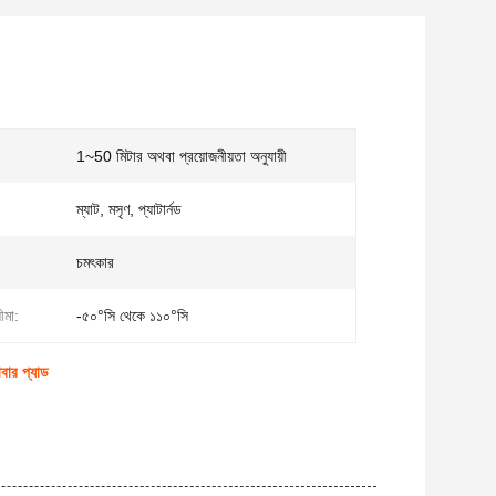
1~50 মিটার অথবা প্রয়োজনীয়তা অনুযায়ী
ম্যাট, মসৃণ, প্যাটার্নড
চমৎকার
ীমা:
-৫০°সি থেকে ১১০°সি
বার প্যাড