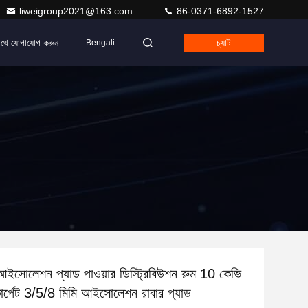
liweigroup2021@163.com
86-0371-6892-1527
াথে যোগাযোগ করুন
চ্যাট
Bengali
আইসোলেশন প্যাড পাওয়ার ডিস্ট্রিবিউশন রুম 10 কেভি
কার্পেট 3/5/8 মিমি আইসোলেশন রাবার প্যাড