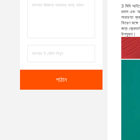
3 মিমি আইসো
গুদাম এবং অ
সাধারণত ব্য
বিতরণ কক্ষে
জন্য ব্রেকডা
উপযুক্ত।
পাঠান