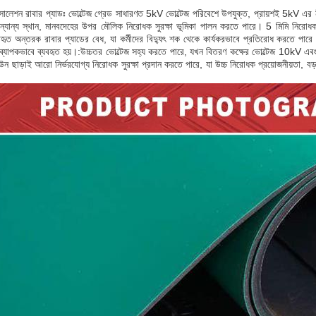
লেশন রাবার প্যাডঃ ভোল্টেজ গ্রেড সাধারণত 5kV ভোল্টেজ পরিবেশে উপযুক্ত, প্রায়শই 5kV এর নীচে
ন্যান্য স্থান, মানবদেহের উপর মৌলিক নিরোধক সুরক্ষা ভূমিকা পালন করতে পারে। 5 মিমি নিরো
বহৃত অন্তরক রাবার প্যাডের বেধ, যা কর্মীদের বিদ্যুৎ শক থেকে কার্যকরভাবে প্রতিরোধ করতে পার
 ব্যাপকভাবে ব্যবহৃত হয়।:উচ্চতর ভোল্টেজ সহ্য করতে পারে, যখন বিতরণ কক্ষের ভোল্টেজ 10kV এবং
উন ছাড়াই আরো নির্ভরযোগ্য নিরোধক সুরক্ষা প্রদান করতে পারে, যা উচ্চ নিরোধক প্রয়োজনীয়তা, বড